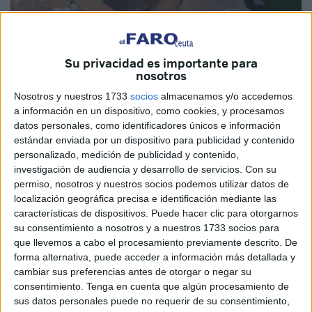
Su privacidad es importante para
nosotros
Imagen de archivo
Nosotros y nuestros 1733
socios
almacenamos y/o accedemos
a información en un dispositivo, como cookies, y procesamos
datos personales, como identificadores únicos e información
estándar enviada por un dispositivo para publicidad y contenido
Acemsa prevé destinar 9,5 millones de euros a ejecutar el
personalizado, medición de publicidad y contenido,
primer tramo de una obra clave para adecuar la red de
investigación de audiencia y desarrollo de servicios.
Con su
saneamiento de la ciudad a su crecimiento y necesidades.
permiso, nosotros y nuestros socios podemos utilizar datos de
localización geográfica precisa e identificación mediante las
Los proyectos visibles suelen ser más atractivos, pero el
características de dispositivos. Puede hacer clic para otorgarnos
buen funcionamiento de las infraestructuras clave también
su consentimiento a nosotros y a nuestros 1733 socios para
depende de lo que no luce. El objetivo de la actuación,
que llevemos a cabo el procesamiento previamente descrito. De
muy necesaria, es acabar con el mayor punto negro que
forma alternativa, puede acceder a información más detallada y
cambiar sus preferencias antes de otorgar o negar su
tiene actualmente el sistema, la estación de bombeo de la
consentimiento.
Tenga en cuenta que algún procesamiento de
Marina y el reducido tamaño de las canalizaciones que
sus datos personales puede no requerir de su consentimiento,
llevan las aguas residuales de la ciudad hacia la estación