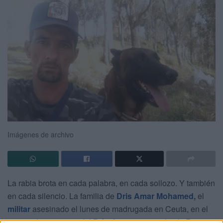
Imágenes de archivo
La rabia brota en cada palabra, en cada sollozo. Y también
en cada silencio. La familia de
Dris Amar Mohamed,
el
militar
asesinado el lunes de madrugada en Ceuta, en el
interior de un garaje del
Príncipe
, sigue en shock. Rotos