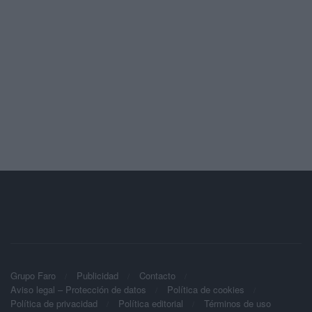
Grupo Faro
Publicidad
Contacto
Aviso legal – Protección de datos
Política de cookies
Política de privacidad
Política editorial
Términos de uso