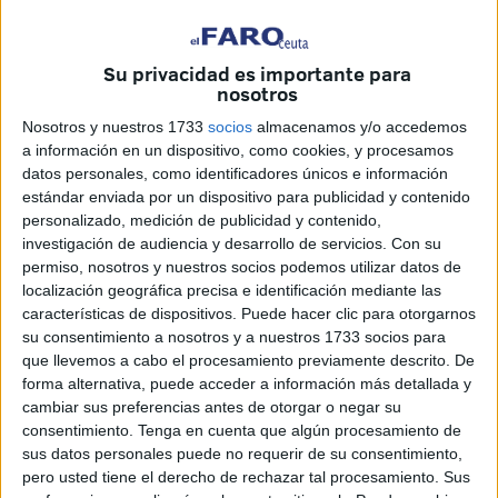
por el dolor, la pregunta sigue en el aire: “¿Por qué fueron
a por él?”.
Su privacidad es importante para
nosotros
Más que contarnos cómo era Dris, invitan a que echemos
Nosotros y nuestros 1733
socios
almacenamos y/o accedemos
un vistazo a lo que se está diciendo en las redes
a información en un dispositivo, como cookies, y procesamos
sociales sobre él.
“Ahí se ve todo el cariño que la gente le
datos personales, como identificadores únicos e información
tenía. Allá donde vayas siempre te hablarán bien de él
estándar enviada por un dispositivo para publicidad y contenido
porque nunca estaba metido en ningún lío de estas cosas
personalizado, medición de publicidad y contenido,
que se hablan”, afirman con apenas un hilo de voz.
investigación de audiencia y desarrollo de servicios.
Con su
permiso, nosotros y nuestros socios podemos utilizar datos de
Buen hijo, buen marido, buen padre, buen hermano, buen
localización geográfica precisa e identificación mediante las
características de dispositivos. Puede hacer clic para otorgarnos
trabajador… “No entendemos nada, le han asesinado de
su consentimiento a nosotros y a nuestros 1733 socios para
la peor forma. Le han acribillado. Han ido tres contra uno...
que llevemos a cabo el procesamiento previamente descrito. De
¡tres contra uno! Le dijeron ven, que queremos hablar
forma alternativa, puede acceder a información más detallada y
contigo, y como él no tenía nada que temer, porque nunca
cambiar sus preferencias antes de otorgar o negar su
consentimiento.
Tenga en cuenta que algún procesamiento de
ha hecho nada, fue y… ¡le mataron! (llanto…) ¡Y lo han
sus datos personales puede no requerir de su consentimiento,
destrozado! ¡Asesinos! Y aunque hubiera vivido, ya le
pero usted tiene el derecho de rechazar tal procesamiento. Sus
habían destrozado la vida porque tenía agujeros por todo