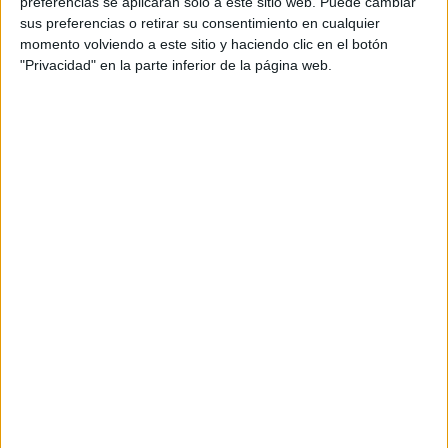
preferencias se aplicarán solo a este sitio web. Puede cambiar
el cuerpo”, prosiguen desde el Príncipe.
sus preferencias o retirar su consentimiento en cualquier
momento volviendo a este sitio y haciendo clic en el botón
"Privacidad" en la parte inferior de la página web.
“Mi papá no ha hecho nada”
Es un barrio lleno de miedo. Una zona donde, tanto la