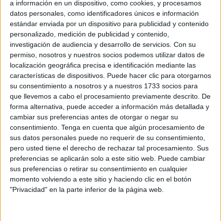
a información en un dispositivo, como cookies, y procesamos
para sacar del poder al gobierno de izquierdas.
datos personales, como identificadores únicos e información
estándar enviada por un dispositivo para publicidad y contenido
La cuestión es que hay un delincuente confeso, Alberto
personalizado, medición de publicidad y contenido,
González Amador, que debe casi 500.000 euros a
investigación de audiencia y desarrollo de servicios.
Con su
Hacienda, y es novio de la presidenta de la Comunidad de
permiso, nosotros y nuestros socios podemos utilizar datos de
localización geográfica precisa e identificación mediante las
Madrid, Isabel Díaz Ayuso, que ha propuesto un acuerdo a
características de dispositivos. Puede hacer clic para otorgarnos
la fiscalía, en el que reconoce los delitos, a cambio de no ir
su consentimiento a nosotros y a nuestros 1733 socios para
a la cárcel. Estos son los hechos. Sin embargo, por las
que llevemos a cabo el procesamiento previamente descrito. De
estrategias y las mentiras del jefe de Gabinete de Ayuso,
forma alternativa, puede acceder a información más detallada y
Miguel Ángel Rodríguez (MAR), un mentiroso compulsivo
cambiar sus preferencias antes de otorgar o negar su
consentimiento.
Tenga en cuenta que algún procesamiento de
y difamador, que amenaza a la prensa libre y ofende sin
sus datos personales puede no requerir de su consentimiento,
freno a las instituciones del Estado; el Fiscal General del
pero usted tiene el derecho de rechazar tal procesamiento. Sus
Estado está siendo investigado por una presunta
preferencias se aplicarán solo a este sitio web. Puede cambiar
revelación de secretos, que dicen podría haber producido
sus preferencias o retirar su consentimiento en cualquier
momento volviendo a este sitio y haciendo clic en el botón
“indefensión” en el novio de Ayuso. ¿Indefensión? Pero, de
"Privacidad" en la parte inferior de la página web.
qué necesita defenderse alguien que se ha autoinculpado
para evitar la cárcel.