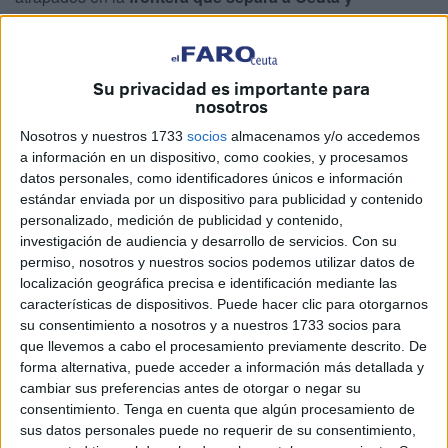
Marruecos
debido a las largas
colas
.
La situación ha generado malestar entre los afectados, que
Su privacidad es importante para
denuncian falta de organización y previsión en uno de los
nosotros
días con mayor tránsito del año.
Nosotros y nuestros 1733
socios
almacenamos y/o accedemos
a información en un dispositivo, como cookies, y procesamos
Regreso complicado tras el puente
datos personales, como identificadores únicos e información
estándar enviada por un dispositivo para publicidad y contenido
Desde primeras horas de la mañana, el paso fronterizo ha
personalizado, medición de publicidad y contenido,
registrado una elevada afluencia de personas y vehículos,
investigación de audiencia y desarrollo de servicios.
Con su
permiso, nosotros y nuestros socios podemos utilizar datos de
lo que ha provocado importantes
retenciones
y un avance
localización geográfica precisa e identificación mediante las
muy lento.
características de dispositivos. Puede hacer clic para otorgarnos
su consentimiento a nosotros y a nuestros 1733 socios para
que llevemos a cabo el procesamiento previamente descrito. De
forma alternativa, puede acceder a información más detallada y
cambiar sus preferencias antes de otorgar o negar su
consentimiento.
Tenga en cuenta que algún procesamiento de
sus datos personales puede no requerir de su consentimiento,