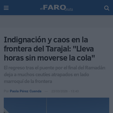
Indignación y caos en la
frontera del Tarajal: "Lleva
horas sin moverse la cola"
El regreso tras el puente por el final del Ramadán
deja a muchos ceutíes atrapados en lado
marroquí de la frontera
Por
Paola Pérez Cuenda
23/03/2026 - 13:43