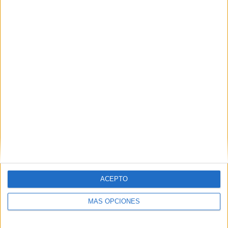
Tags:
AD Ceuta
Algeciras
Estadio Alfonso Murube
Fútbol
Primera RFEF
ACEPTO
Related
Posts
MÁS OPCIONES
El 'Murube' se pone a punto: todas las
obras previstas, al detalle