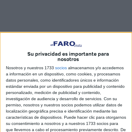
Su privacidad es importante para
nosotros
Imágenes: Fernando Morcillo
Nosotros y nuestros 1733
socios
almacenamos y/o accedemos
a información en un dispositivo, como cookies, y procesamos
datos personales, como identificadores únicos e información
estándar enviada por un dispositivo para publicidad y contenido
personalizado, medición de publicidad y contenido,
Un
derbi
es un derbi. Y aquí en esta zona del Estrecho de
investigación de audiencia y desarrollo de servicios.
Con su
Gibraltar se vive de una forma diferente.
Ceuta
y
permiso, nosotros y nuestros socios podemos utilizar datos de
Algeciras
se miden en una nueva edición del clásico del
localización geográfica precisa e identificación mediante las
Estrecho en el
‘Alfonso Murube’
y los hinchas locales se
características de dispositivos. Puede hacer clic para otorgarnos
su consentimiento a nosotros y a nuestros 1733 socios para
han querido hacer notar en la tarde este domingo.
que llevemos a cabo el procesamiento previamente descrito. De