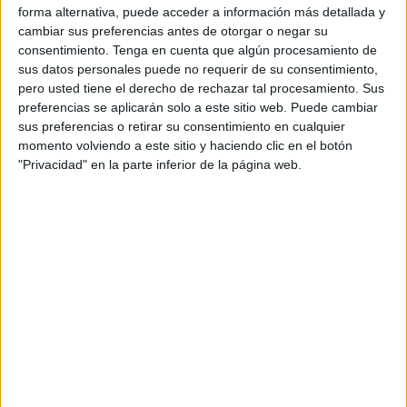
forma alternativa, puede acceder a información más detallada y
No es un partido cualquiera y eso cualquier aficionado
cambiar sus preferencias antes de otorgar o negar su
tanto del Ceuta como del
Algeciras
lo sabe a la
consentimiento.
Tenga en cuenta que algún procesamiento de
perfección. Hay una gran rivalidad entre ambos conjuntos
sus datos personales puede no requerir de su consentimiento,
y eso, los aficionados caballas lo querían dejar patente en
pero usted tiene el derecho de rechazar tal procesamiento. Sus
preferencias se aplicarán solo a este sitio web. Puede cambiar
el recibimiento a los jugadores
.
sus preferencias o retirar su consentimiento en cualquier
momento volviendo a este sitio y haciendo clic en el botón
Desde las dos de la tarde, poco a poco iban llegando los
"Privacidad" en la parte inferior de la página web.
primeros aficionados con la indumentaria correspondiente
al recibimiento convocado durante la semana por los
hinchas. Un cortejo que fue desde el bar Tapi, donde
estaban los primeros
aficionados
haciendo la previa y
palpitando este gran encuentro.
La afición del Ceuta se ha movilizado este domingo para
este derbi. Los hinchas portaban banderas, bengalas,
levantaban las bufandas y arengaban a los jugadores a su
llegada a la puerta de vestuarios.