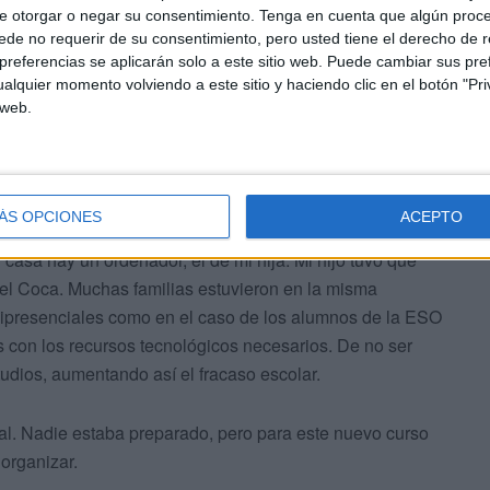
e otorgar o negar su consentimiento.
Tenga en cuenta que algún proc
a Rodríguez.
de no requerir de su consentimiento, pero usted tiene el derecho de r
referencias se aplicarán solo a este sitio web. Puede cambiar sus pref
os con patologías -operado por una malformación-
alquier momento volviendo a este sitio y haciendo clic en el botón "Pri
 web.
ra. Como ella, muchos padres no llevarían a sus hijos al
ontagio hace que la vuelta al colegio sea una situación
ÁS OPCIONES
ACEPTO
digital. Esta problemática se acentuó a finales del curso
casa hay un ordenador, el de mi hija. Mi hijo tuvo que
bel Coca. Muchas familias estuvieron en la misma
semipresenciales como en el caso de los alumnos de la ESO
as con los recursos tecnológicos necesarios. De no ser
udios, aumentando así el fracaso escolar.
l. Nadie estaba preparado, pero para este nuevo curso
organizar.