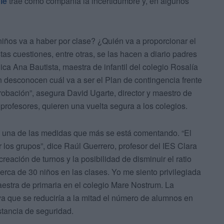
ole
trae como compañía la incertidumbre y, en algunos
iños va a haber por clase? ¿Quién va a proporcionar el
as cuestiones, entre otras, se las hacen a diario padres
ica Ana Bautista, maestra de infantil del colegio Rosalía
n desconocen cuál va a ser el Plan de contingencia frente
robación”, asegura David Ugarte, director y maestro de
 profesores, quieren una vuelta segura a los colegios.
s una de las medidas que más se está comentando. “El
r los grupos”, dice Raúl Guerrero, profesor del IES Clara
ación de turnos y la posibilidad de disminuir el ratio
rca de 30 niños en las clases. Yo me siento privilegiada
estra de primaria en el colegio Mare Nostrum. La
ya que se reduciría a la mitad el número de alumnos en
istancia de seguridad.