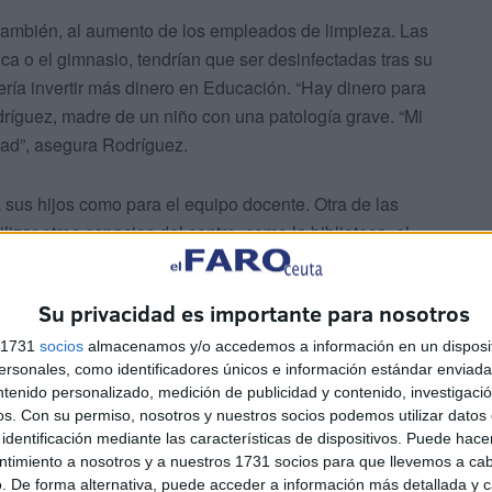
a, también, al aumento de los empleados de limpieza. Las
ca o el gimnasio, tendrían que ser desinfectadas tras su
ría invertir más dinero en Educación. “Hay dinero para
dríguez, madre de un niño con una patología grave. “Mi
dad”, asegura Rodríguez.
 sus hijos como para el equipo docente. Otra de las
izar otros espacios del centro, como la biblioteca, el
sa es el aula de gimnasia, si la quitan, nos tendremos
 aula para la educación física”, apunta Guerrero. Pero no
Su privacidad es importante para nosotros
ad. El CEIP Príncipe Felipe, por ejemplo, lleva desde el
 gimnasio.
s 1731
socios
almacenamos y/o accedemos a información en un disposit
sonales, como identificadores únicos e información estándar enviada 
ntenido personalizado, medición de publicidad y contenido, investigaci
 llevarse a cabo los turnos, la solución sería, en el
os.
Con su permiso, nosotros y nuestros socios podemos utilizar datos 
l tutor y que el horario se base en las educaciones
identificación mediante las características de dispositivos. Puede hacer
ero de alumnos si en las asignaturas consideradas no
ntimiento a nosotros y a nuestros 1731 socios para que llevemos a ca
. De forma alternativa, puede acceder a información más detallada y 
an a tener que ir cambiando de profesor, quienes han