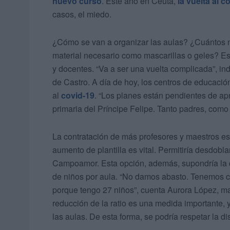
nuevo curso
. Este año en Ceuta,
la vuelta al c
casos, el miedo.
¿Cómo se van a organizar las aulas? ¿Cuántos n
material necesario como mascarillas o geles? Est
y docentes. “Va a ser una vuelta complicada”, ind
de Castro. A día de hoy, los centros de educació
al
covid-19
. “Los planes están pendientes de ap
primaria del Príncipe Felipe. Tanto padres, como
La contratación de más profesores y maestros e
aumento de plantilla es vital. Permitiría desdobla
Campoamor. Esta opción, además, supondría la cre
de niños por aula. “No damos abasto. Tenemos ce
porque tengo 27 niños”, cuenta Aurora López, ma
reducción de la ratio es una medida importante, 
las aulas. De esta forma, se podría respetar la d