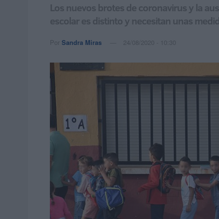
Los nuevos brotes de coronavirus y la aus
escolar es distinto y necesitan unas medi
Por
Sandra Miras
24/08/2020 - 10:30