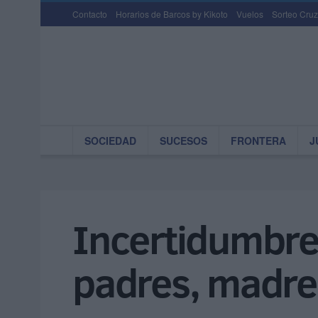
Contacto
Horarios de Barcos by Kikoto
Vuelos
Sorteo Cruz
SOCIEDAD
SUCESOS
FRONTERA
J
Incertidumbre 
padres, madre