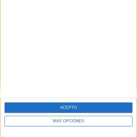
Como sucede con cada incendio ahora es labor de la
Policía Nacional el investigar el origen de este suceso.
Tags:
Barriada Juan XXIII
Bomberos
Incendios
ACEPTO
Related
Posts
MÁS OPCIONES
Aparece un cadáver en las escolleras de