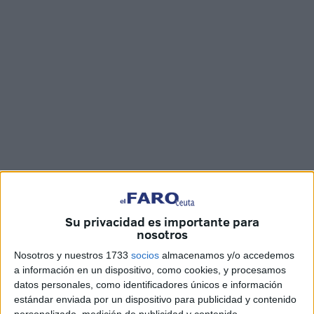
Imágenes: Joaquín Viera
Su privacidad es importante para
nosotros
Una mañana que prometía ser tranquila en Ceuta en
Nosotros y nuestros 1733
socios
almacenamos y/o accedemos
vísperas de Nochebuena y Navidad se ha visto
a información en un dispositivo, como cookies, y procesamos
interrumpida por un
incendio
de dos motos entre las 7:30
datos personales, como identificadores únicos e información
horas y las 8:00 horas de hoy sábado en la
barriada Juan
estándar enviada por un dispositivo para publicidad y contenido