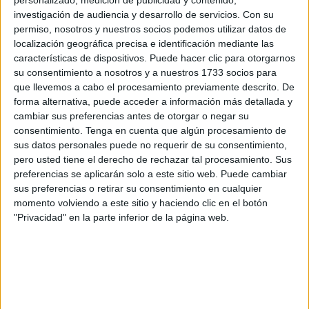
personalizado, medición de publicidad y contenido,
XXIII
.
investigación de audiencia y desarrollo de servicios.
Con su
permiso, nosotros y nuestros socios podemos utilizar datos de
Los residentes de los bloques de edificios, justo al lado de
localización geográfica precisa e identificación mediante las
la Escuela de Infantil La Pecera, han sido testigos de este
características de dispositivos. Puede hacer clic para otorgarnos
suceso que movilizó a los servicios de emergencias
su consentimiento a nosotros y a nuestros 1733 socios para
aunque no fue necesario el desalojo de ninguna planta del
que llevemos a cabo el procesamiento previamente descrito. De
forma alternativa, puede acceder a información más detallada y
edificio.
cambiar sus preferencias antes de otorgar o negar su
consentimiento.
Tenga en cuenta que algún procesamiento de
El fuego, que se desató en una zona donde se encuentran
sus datos personales puede no requerir de su consentimiento,
los contadores del agua, generó alarma entre los vecinos,
pero usted tiene el derecho de rechazar tal procesamiento. Sus
muchos de los cuales fueron despertados por el fuego y el
preferencias se aplicarán solo a este sitio web. Puede cambiar
humo denso que se elevaba hacia las ventanas de sus
sus preferencias o retirar su consentimiento en cualquier
casas.
momento volviendo a este sitio y haciendo clic en el botón
"Privacidad" en la parte inferior de la página web.
Las llamas de los vehículos, pegados a los bloques, han
quemado la fachada de uno de los edificios que forman
Juan XXIII alcanzado las ventanas de varios pisos. La que
se encuentra en el piso inmediatamente superior al foco
del incendio ha quedado destrozada y también ha