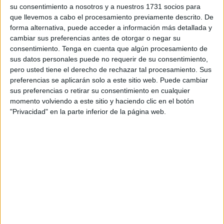
su consentimiento a nosotros y a nuestros 1731 socios para
que llevemos a cabo el procesamiento previamente descrito. De
Bomberos ha informado de que el material que ha ardido
forma alternativa, puede acceder a información más detallada y
era basura ya que, como ha podido conocer este
cambiar sus preferencias antes de otorgar o negar su
periódico, la cochera ejercía de vertedero subterráneo y
consentimiento.
Tenga en cuenta que algún procesamiento de
allí se acumulaba una gran cantidad de residuos.
sus datos personales puede no requerir de su consentimiento,
pero usted tiene el derecho de rechazar tal procesamiento. Sus
A pesar de que había vehículos aparcados en las plazas
preferencias se aplicarán solo a este sitio web. Puede cambiar
sus preferencias o retirar su consentimiento en cualquier
de garaje, en principio, ninguno se ha visto afectado por
momento volviendo a este sitio y haciendo clic en el botón
las llamas, tan solo la basura allí acumulada. Por suerte,
"Privacidad" en la parte inferior de la página web.
tampoco hubo que lamentar daños personales, según los
primeros datos que han trascendido.
Los bomberos disponibles en ese momento, un total de 11,
se ha desplazado hasta la barriada a las 3:30 horas y las
labores que han desarrollado para sofocar el fuego se han
prolongado hasta las 4:35 horas, momento en el que
regresaron al edifico polifuncional de Puertas del Campo.