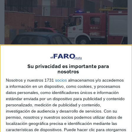
Su privacidad es importante para
nosotros
Imagen de archivo
Nosotros y nuestros 1731
socios
almacenamos y/o accedemos
a información en un dispositivo, como cookies, y procesamos
datos personales, como identificadores únicos e información
estándar enviada por un dispositivo para publicidad y contenido
El Servicio de Extinción de Incendios y Salvamento de
personalizado, medición de publicidad y contenido,
Ceuta (
SEIS
) ha apagado este jueves de madrugada un
investigación de audiencia y desarrollo de servicios.
Con su
incendio
en el interior de los garajes del conocido
permiso, nosotros y nuestros socios podemos utilizar datos de
popularmente como Poblado Legionario, en
Príncipe
localización geográfica precisa e identificación mediante las
características de dispositivos. Puede hacer clic para otorgarnos
Alfonso
.