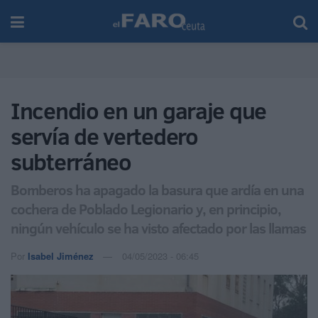
Incendio en un garaje que
servía de vertedero
subterráneo
Bomberos ha apagado la basura que ardía en una
cochera de Poblado Legionario y, en principio,
ningún vehículo se ha visto afectado por las llamas
Por
Isabel Jiménez
04/05/2023 - 06:45