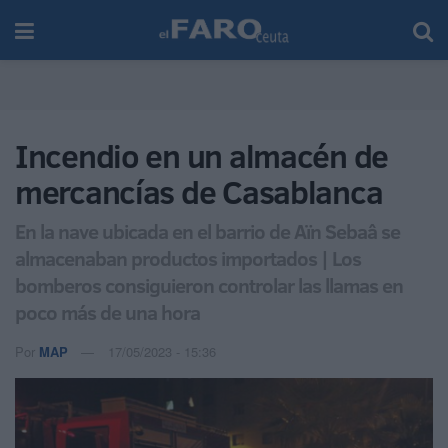
Incendio en un almacén de
mercancías de Casablanca
En la nave ubicada en el barrio de Aïn Sebaâ se
almacenaban productos importados | Los
bomberos consiguieron controlar las llamas en
poco más de una hora
Por
MAP
17/05/2023 - 15:36