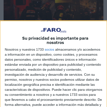
Su privacidad es importante para
nosotros
MAP
Nosotros y nuestros 1733
socios
almacenamos y/o accedemos
a información en un dispositivo, como cookies, y procesamos
datos personales, como identificadores únicos e información
estándar enviada por un dispositivo para publicidad y contenido
personalizado, medición de publicidad y contenido,
Un incendio se declaró el pasado martes pasadas las
investigación de audiencia y desarrollo de servicios.
Con su
ocho de la tarde en el almacén de una empresa situada en
permiso, nosotros y nuestros socios podemos utilizar datos de
la zona logística atlántica de Aïn Sebaâ, barrio de
localización geográfica precisa e identificación mediante las
características de dispositivos. Puede hacer clic para otorgarnos
Casablanca, dedicada al almacenamiento de diversas
su consentimiento a nosotros y a nuestros 1733 socios para
mercancías importadas, según las autoridades locales del
que llevemos a cabo el procesamiento previamente descrito. De
distrito de Aïn Sebaâ-Hay Mohammadi.
forma alternativa, puede acceder a información más detallada y