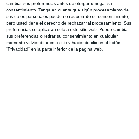
Inmediatamente informadas del incidente, las autoridades
cambiar sus preferencias antes de otorgar o negar su
consentimiento.
Tenga en cuenta que algún procesamiento de
locales y de seguridad, así como los servicios de
sus datos personales puede no requerir de su consentimiento,
Protección Civil, se desplazaron al lugar para tomar las
pero usted tiene el derecho de rechazar tal procesamiento. Sus
medidas necesarias, indicó la misma fuente, señalando
preferencias se aplicarán solo a este sitio web. Puede cambiar
que los equipos de intervención pudieron controlar el
sus preferencias o retirar su consentimiento en cualquier
incendio a las nueve y media de la tarde sin que se
momento volviendo a este sitio y haciendo clic en el botón
"Privacidad" en la parte inferior de la página web.
produjeran pérdidas humanas.
Asimismo, se tomaron medidas preventivas para asegurar
la zona adyacente al almacén en previsión de posibles
daños.
Las autoridades competentes han abierto una
investigación, bajo la supervisión de la fiscalía
competente, para desvelar todos los entresijos de este
incidente, agregó la misma fuente.
Incendio en Tetuán