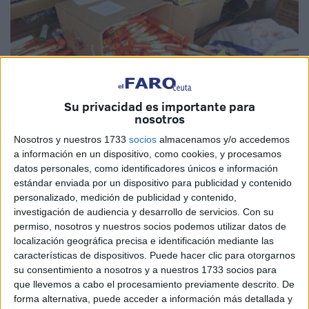
Su privacidad es importante para
nosotros
Nosotros y nuestros 1733
socios
almacenamos y/o accedemos
a información en un dispositivo, como cookies, y procesamos
Foto: Tanja24
datos personales, como identificadores únicos e información
estándar enviada por un dispositivo para publicidad y contenido
personalizado, medición de publicidad y contenido,
investigación de audiencia y desarrollo de servicios.
Con su
Durante la Ashura celebrada el pasado martes la
permiso, nosotros y nuestros socios podemos utilizar datos de
Dirección General de la Seguridad Nacional en Marruecos
localización geográfica precisa e identificación mediante las
características de dispositivos. Puede hacer clic para otorgarnos
puso en marcha distintas operaciones para luchar contra el
su consentimiento a nosotros y a nuestros 1733 socios para
tráfico de petardos y fuegos artificiales de contrabando.
que llevemos a cabo el procesamiento previamente descrito. De
forma alternativa, puede acceder a información más detallada y
Estos operativos tienen como fin neutralizar los peligros