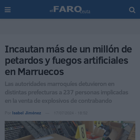
Incautan más de un millón de
petardos y fuegos artificiales
en Marruecos
Las autoridades marroquíes detuvieron en
distintas prefecturas a 237 personas implicadas
en la venta de explosivos de contrabando
Por
Isabel Jiménez
17/07/2024 - 18:52