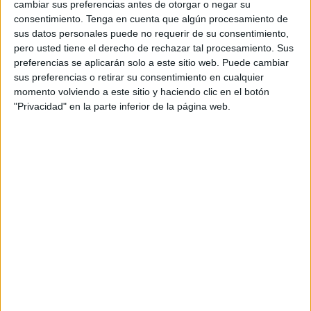
cambiar sus preferencias antes de otorgar o negar su
derivados de su consumo, especialmente entre niños y
consentimiento.
Tenga en cuenta que algún procesamiento de
adolescentes, concluyeron con la detención de un total de
sus datos personales puede no requerir de su consentimiento,
pero usted tiene el derecho de rechazar tal procesamiento. Sus
237 personas, 83 menores de ellas menores, y la
preferencias se aplicarán solo a este sitio web. Puede cambiar
incautación de 1.047.189 unidades de estos materiales
sus preferencias o retirar su consentimiento en cualquier
pirotécnicos prohibidos.
momento volviendo a este sitio y haciendo clic en el botón
"Privacidad" en la parte inferior de la página web.
Durante esta días festivos en Marruecos, los servicios de
seguridad nacional intervinieron en 206 casos delictivos
relacionados con la posesión y el tráfico de petardos y
fuegos artificiales de contrabando.
En todo el territorio marroquí se llevó a cabo a la
incautación de este material de contrabando. La prefectura
de Settat fue donde se produjo una mayor intervención,
contabilizándose 62 casos y la detención de 59 personas
sospechosas de estar implicadas en estas actividades
delictivas, seguida de la prefectura de Casablanca con 43
casos, la seguridad regional de El Yadida con 30 casos, la