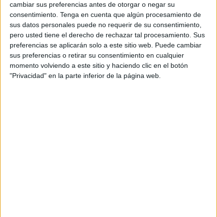
cambiar sus preferencias antes de otorgar o negar su
Según ha podido informar el medio de comunicación
consentimiento.
Tenga en cuenta que algún procesamiento de
sus datos personales puede no requerir de su consentimiento,
marroquí sabahagadir.ma, esta operación fue el resultado
pero usted tiene el derecho de rechazar tal procesamiento. Sus
de una estrecha coordinación entre los agentes de la
preferencias se aplicarán solo a este sitio web. Puede cambiar
Brigada Regional de la Policía Judicial de Tánger y los
sus preferencias o retirar su consentimiento en cualquier
servicios de la Dirección General de Vigilancia del
momento volviendo a este sitio y haciendo clic en el botón
Territorio Nacional.
"Privacidad" en la parte inferior de la página web.
Como resultado, se confiscaron
tres paquetes de
cocaína
con un peso total de
tres kilos y 460 gramos
,
que presumiblemente estaban destinados al mercado local
o a ser traficados hacia otros destinos.
También incautaron un vehículo
destinado al transporte de droga
Los agentes también lograron
interceptar un vehículo
ligero
utilizado por el sospechoso en sus