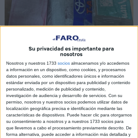
Su privacidad es importante para
nosotros
Nosotros y nuestros 1733
socios
almacenamos y/o accedemos
Imagen cedida
a información en un dispositivo, como cookies, y procesamos
datos personales, como identificadores únicos e información
estándar enviada por un dispositivo para publicidad y contenido
personalizado, medición de publicidad y contenido,
Los servicios de seguridad de la ciudad de la ciudad de
investigación de audiencia y desarrollo de servicios.
Con su
Tánger lograron, la tarde de este pasado viernes, asestar
permiso, nosotros y nuestros socios podemos utilizar datos de
localización geográfica precisa e identificación mediante las
un golpe significativo a las redes de tráfico de drogas
características de dispositivos. Puede hacer clic para otorgarnos
duras, tras
incautar una cantidad importante de cocaína
su consentimiento a nosotros y a nuestros 1733 socios para
en posesión de uno de los sospechosos, conocido por sus
que llevemos a cabo el procesamiento previamente descrito. De
antecedentes penales.
forma alternativa, puede acceder a información más detallada y