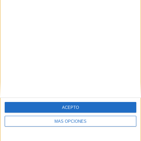
de los clubes que menos presupuesto tiene
para fichar,
por lo que se tendrán que estudiar los movimientos con
suma meticulosidad.
ACEPTO
MÁS OPCIONES
Próxima cita del Ceuta: Córdoba