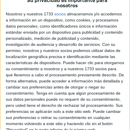
Su privacidad es importante para
esas dos plazas libres en el equipo caballa. El delantero
nosotros
argentino de 25 años y el conjunto blanquinegro están
Nosotros y nuestros 1733
socios
almacenamos y/o accedemos
muy cerca de firmar
y podría concretarse en las últimas
a información en un dispositivo, como cookies, y procesamos
horas.
datos personales, como identificadores únicos e información
estándar enviada por un dispositivo para publicidad y contenido
El de Buenos Aires rechazó la oferta de renovación de
personalizado, medición de publicidad y contenido,
Platense y los acercamientos de otros equipos como el
investigación de audiencia y desarrollo de servicios.
Con su
Newells o el Banfiled. Desde el 1 de enero figura como
permiso, nosotros y nuestros socios podemos utilizar datos de
localización geográfica precisa e identificación mediante las
agente libre.
características de dispositivos. Puede hacer clic para otorgarnos
su consentimiento a nosotros y a nuestros 1733 socios para
El apodado como ‘El Pájaro’ también tuvo la
oferta sobre
que llevemos a cabo el procesamiento previamente descrito. De
la mesa del Independiente de Santa Fe, que disputa la
forma alternativa, puede acceder a información más detallada y
Copa Libertadores
, sin embargo, la posibilidad de dar el
cambiar sus preferencias antes de otorgar o negar su
salto a Europa es un factor determinante para que el
consentimiento.
Tenga en cuenta que algún procesamiento de
sus datos personales puede no requerir de su consentimiento,
futbolista viese como más atractiva la oferta del Ceuta.
pero usted tiene el derecho de rechazar tal procesamiento. Sus
preferencias se aplicarán solo a este sitio web. Puede cambiar
sus preferencias o retirar su consentimiento en cualquier
momento volviendo a este sitio y haciendo clic en el botón
"Privacidad" en la parte inferior de la página web.