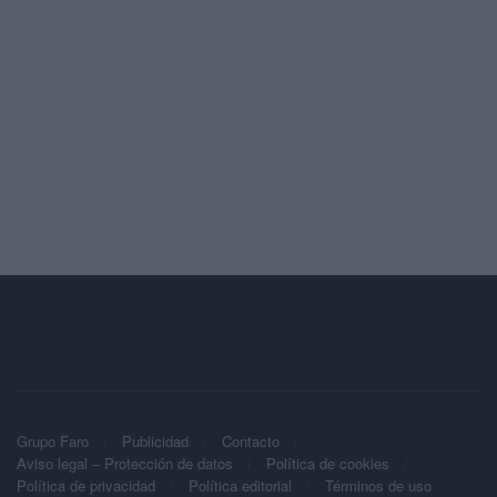
Grupo Faro
Publicidad
Contacto
Aviso legal – Protección de datos
Política de cookies
Política de privacidad
Política editorial
Términos de uso