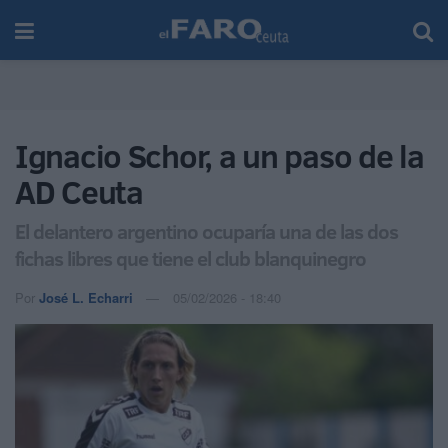
Ignacio Schor, a un paso de la
AD Ceuta
El delantero argentino ocuparía una de las dos
fichas libres que tiene el club blanquinegro
Por
José L. Echarri
05/02/2026 - 18:40