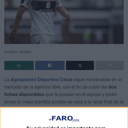
Imagen cedida
La
Agrupación Deportiva Ceuta
sigue moviéndose en el
mercado de la agencia libre, con el fin de cubrir las
dos
fichas disponibles
que le quedan en el equipo y poder
armar la mejor plantilla posible de cara a la recta final de la
temporada.
Todo parece apuntar a que
Ignacio Schor
ocupará una de