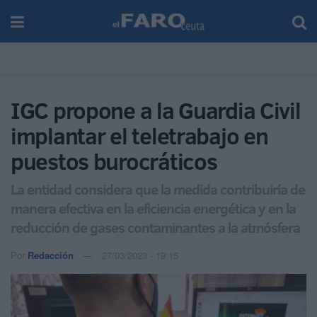
IGC propone a la Guardia Civil
implantar el teletrabajo en
puestos burocráticos
La entidad considera que la medida contribuiría de
manera efectiva en la eficiencia energética y en la
reducción de gases contaminantes a la atmósfera
Por
Redacción
27/03/2023 - 19:15