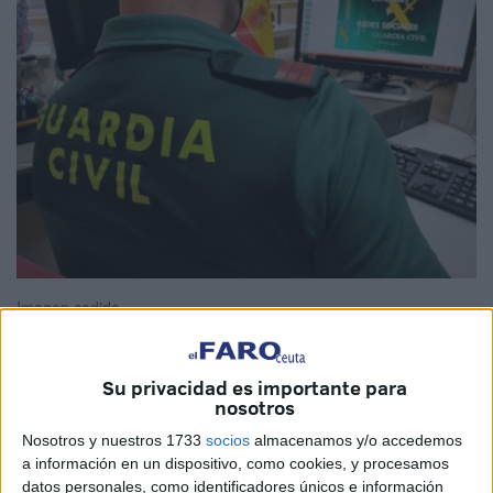
Imagen cedida
Su privacidad es importante para
nosotros
Los Independientes de la Guardia Civil (
IGC
), con
representación en Ceuta, considera que el teletrabajo
Nosotros y nuestros 1733
socios
almacenamos y/o accedemos
a información en un dispositivo, como cookies, y procesamos
podría contribuir de manera "efectiva" en la eficiencia
datos personales, como identificadores únicos e información