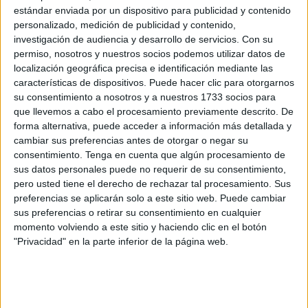
energética y en la reducción de gases contaminantes a la
estándar enviada por un dispositivo para publicidad y contenido
atmósfera, por lo que ha propuesto a la Dirección General
personalizado, medición de publicidad y contenido,
de la
Guardia Civil
que se potencie la implantación del
investigación de audiencia y desarrollo de servicios.
Con su
permiso, nosotros y nuestros socios podemos utilizar datos de
teletrabajo
en el Cuerpo, además de que se haga
localización geográfica precisa e identificación mediante las
coincidir con los días donde hay un mayor número de
características de dispositivos. Puede hacer clic para otorgarnos
desplazamientos.
su consentimiento a nosotros y a nuestros 1733 socios para
que llevemos a cabo el procesamiento previamente descrito. De
Esta entidad se declara consciente de que reducir la
forma alternativa, puede acceder a información más detallada y
contaminación
es un reto para todas las
cambiar sus preferencias antes de otorgar o negar su
consentimiento.
Tenga en cuenta que algún procesamiento de
administraciones, no sólo la estatal, como se recoge en la
sus datos personales puede no requerir de su consentimiento,
reciente legislación en materia de eficiencia energética a
pero usted tiene el derecho de rechazar tal procesamiento. Sus
través del Real Decreto Ley 14/2022, de 1 de agosto.
preferencias se aplicarán solo a este sitio web. Puede cambiar
sus preferencias o retirar su consentimiento en cualquier
Los ayuntamientos, y en especial los de las grandes
momento volviendo a este sitio y haciendo clic en el botón
ciudades, han venido tomando diversas medidas
"Privacidad" en la parte inferior de la página web.
encaminadas a reducir la presencia de vehículos en las
calles, han argumentado desde IGC. En los últimos años
ha habido un gran avance tecnológico, permitiendo que un