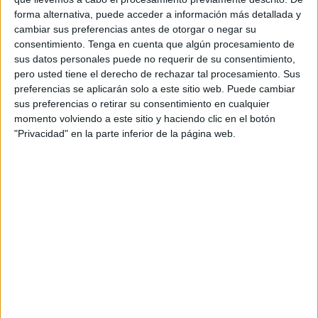
la
Francia de Luis XIV
. De esta manera, la historia se
forma alternativa, puede acceder a información más detallada y
fusiona con la formación alcanzando el objetivo de
cambiar sus preferencias antes de otorgar o negar su
consentimiento.
Tenga en cuenta que algún procesamiento de
aprendizaje de una manera dinámica.
sus datos personales puede no requerir de su consentimiento,
pero usted tiene el derecho de rechazar tal procesamiento. Sus
A continuación, ha tenido lugar el
concurso de
preferencias se aplicarán solo a este sitio web. Puede cambiar
preguntas
llevado a cabo a través de la aplicación
sus preferencias o retirar su consentimiento en cualquier
Kahoot!
momento volviendo a este sitio y haciendo clic en el botón
"Privacidad" en la parte inferior de la página web.
El Siete Colinas, primer puesto en 1
de ESO
En primer lugar, han tomado posiciones los alumnos de 1º
de ESO, quienes han mostrado todo lo aprendido durante
el curso hasta el día de hoy sobre el Palacio de Versalles y
su época.
Ha sido
el IES Siete Colinas quien se ha hecho con la
primera posición
. El Luis de
Camoens ha quedado