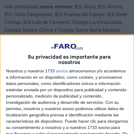
Han participado
nueve centros
: IES Abyla, IES Almina,
IES Clara Campoamor, IES Puertas del Campo, IES Siete
Colinas, IES Luis de Camoens, Colegio La Inmaculada,
Colegio Severo Ochoa y Colegio Santa María Micaela.
Solamente han marcado su ausencia los IES San Agustín,
San Daniel y Beatriz de Silva.
Su privacidad es importante para
nosotros
La jornada ha comenzado a las 9:20 horas en el patio
lateral del instituto, frente al edificio del
Ministerio de
Nosotros y nuestros 1733
socios
almacenamos y/o accedemos
a información en un dispositivo, como cookies, y procesamos
Educación y Formación Profesional
. Esta primera toma
datos personales, como identificadores únicos e información
de contacto ha servido para instruir a los participantes y
estándar enviada por un dispositivo para publicidad y contenido
ofrecerles una calurosa bienvenida.
personalizado, medición de publicidad y contenido,
investigación de audiencia y desarrollo de servicios.
Con su
Un teatro ideal
permiso, nosotros y nuestros socios podemos utilizar datos de
localización geográfica precisa e identificación mediante las
características de dispositivos. Puede hacer clic para otorgarnos
A las 9:45 horas, en el salón de actos, los alumnos han
su consentimiento a nosotros y a nuestros 1733 socios para
disfrutado de una breve
representación teatral
basada en
que llevemos a cabo el procesamiento previamente descrito. De