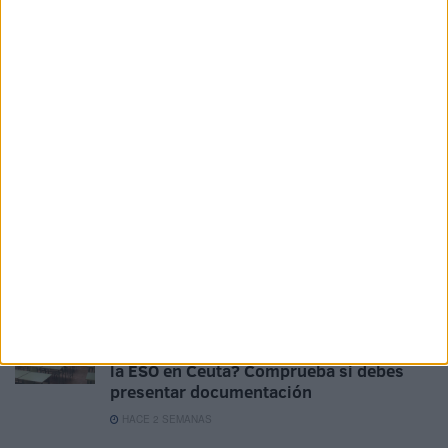
HACE 3 DÍAS
Ceuta y Melilla no son colonias,
enclaves, presidios ni territorios
ocupados
HACE 5 DÍAS
Las oposiciones de Secundaria dejan
cerca de 30 plazas sin cubrir en Ceuta
HACE 1 SEMANA
En la Piel | La cárcel de mujeres, la
memoria en ruinas
HACE 2 SEMANAS
¿Has solicitado las ayudas para finalizar
la ESO en Ceuta? Comprueba si debes
presentar documentación
HACE 2 SEMANAS