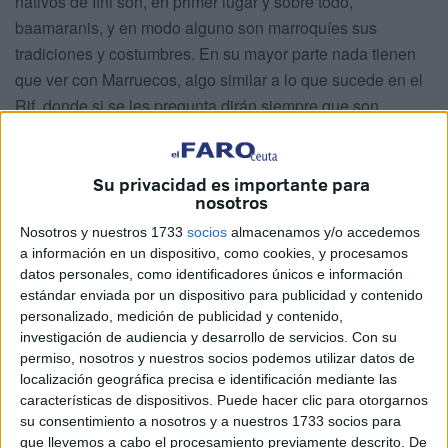
nativos de Ifni son, en primer lugar y sobre todo,
baamaranis, y en modo alguno son marroquíes sus
tradiciones y costumbres. En su mayor parte nada tienen
que ver con Marruecos, algo similar a lo que sucede en el
Rif, donde si se les pregunta dirán siempre que son
rifeños.
El vicepresidente de los Antiguos
Su privacidad es importante para
nosotros
Combatientes Rebeldes
Nosotros y nuestros 1733
socios
almacenamos y/o accedemos
a información en un dispositivo, como cookies, y procesamos
Hace unos años, en un trabajo periodístico de la revista
datos personales, como identificadores únicos e información
catalana Segle XX, sus autores Andrés Luengo, periodista,
estándar enviada por un dispositivo para publicidad y contenido
personalizado, medición de publicidad y contenido,
y Andreu Mayayo, profesor de Historia Contemporánea,
investigación de audiencia y desarrollo de servicios.
Con su
ambos en una entrevista a Luacen Abakka, éste se
permiso, nosotros y nuestros socios podemos utilizar datos de
presentaba como vicepresidente del Consejo Nacional de
localización geográfica precisa e identificación mediante las
Antiguos Combatientes del Ejército de Liberación
características de dispositivos. Puede hacer clic para otorgarnos
su consentimiento a nosotros y a nuestros 1733 socios para
Nacional. El citado se explayaba en la entrevista con
que llevemos a cabo el procesamiento previamente descrito. De