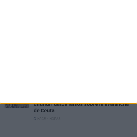
El PSOE de Ceuta: "No podemos permitir
que ninguna mujer o niña se sienta
desprotegida"
HACE 2 HORAS
Al menos 6 colegios de Ceuta sufren
entradas y daños a casi un mes del inicio
del curso
HACE 3 HORAS
Colapso en el CETI: 12 vigilantes para
contener una "situación extrema"
HACE 3 HORAS
Detenida una mujer en Marruecos por
difundir datos falsos sobre la avalancha
de Ceuta
HACE 4 HORAS