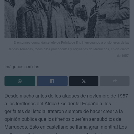
El entonces comandante-jefe de Policía de Ifni, interrogando a prisioneros de las
Bandas Armadas, todos ellos procedentes y originarios de Marruecos, en diciembre
de 1957.
Imágenes cedidas
Desde mucho antes de los ataques de noviembre de 1957
a los territorios del África Occidental Española, los
gerifaltes del Istiqlal trataron siempre de hacer creer a la
opinión pública que los ifneños querían ser súbditos de
Marruecos. Esto en castellano se llama ¡gran mentira! Los