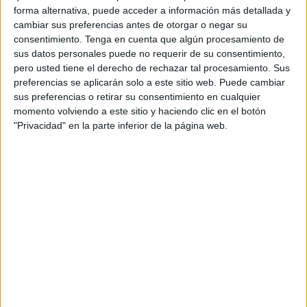
bastantes falsedades, aunque esto no extraña en boca de
forma alternativa, puede acceder a información más detallada y
quien sufrió en sus carnes morder el polvo de la derrota, le
cambiar sus preferencias antes de otorgar o negar su
guste o no a este antiguo combatiente.
consentimiento.
Tenga en cuenta que algún procesamiento de
sus datos personales puede no requerir de su consentimiento,
El mismo a preguntas de estos periodistas así se
pero usted tiene el derecho de rechazar tal procesamiento. Sus
expresaba: ”la resistencia en la región de Ifni fue a partir de
preferencias se aplicarán solo a este sitio web. Puede cambiar
sus preferencias o retirar su consentimiento en cualquier
1941 realizada por organizaciones clandestinas que
momento volviendo a este sitio y haciendo clic en el botón
trataban de contrarrestar la propaganda que hacía el
"Privacidad" en la parte inferior de la página web.
Gobierno de Franco. Las tribus de ‘Ait-Baamaran’ siempre
fueron fieles al sultán de Marruecos. Los caminos del
malestar entre la población de Ifni fue el intento de
desnaturalizar dicha población tras el acuerdo de las
autoridades coloniales que pactaron con España al arribar
a Ifni. A raíz de la independencia de Marruecos en 1956,
Mohamed V en persona dijo que negociaba con los
españoles liberar el país. Pero el momento no llegaba,
siendo nosotros los combatientes del Ejército de
Liberación Marroquí quienes llevamos adelante las