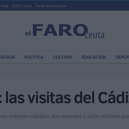
 Roja
COPE Ceuta
Portal del suscriptor
USTICIA
POLÍTICA
CULTURA
EDUCACIÓN
DEPO
 las visitas del Cád
res victorias caballas, dos empates y ocho victorias pa