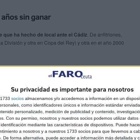
6 años sin ganar
 que ha hecho de local ante el Cádiz
. De anfitriones,
a División y otra en Copa del Rey) y otra en el año 2000
Su privacidad es importante para nosotros
s 1733
socios
almacenamos y/o accedemos a información en un disposit
ero el Ceuta se impuso con goles de Ortiz, Kubalito Y
sonales, como identificadores únicos e información estándar enviada 
ntenido personalizado, medición de publicidad y contenido, investigaci
ca temporada en Segunda División.
os.
Con su permiso, nosotros y nuestros socios podemos utilizar datos 
identificación mediante las características de dispositivos. Puede hacer
istinta, fue en Copa del Rey y por 2-0.
Aquel
ntimiento a nosotros y a nuestros 1733 socios para que llevemos a ca
y que los caballas se la llevarán por un 3-2 global
.
. De forma alternativa, puede acceder a información más detallada y 