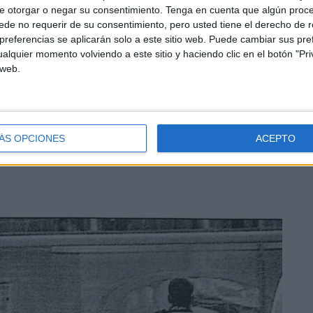
e otorgar o negar su consentimiento.
Tenga en cuenta que algún proc
gran gesta en el Alfonso Murube.
de no requerir de su consentimiento, pero usted tiene el derecho de r
referencias se aplicarán solo a este sitio web. Puede cambiar sus pref
nero, en Segunda División B. En aquel partido,
el Ceuta
alquier momento volviendo a este sitio y haciendo clic en el botón "Pri
 3-1 con tres tantos en la primera media hora zanjaron el
 web.
rcó en la primera; y Puli y Melo cerraron la faena.
r en el Murube.
ÁS OPCIONES
ACEPTO