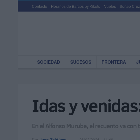
Contacto
Horarios de Barcos by Kikoto
Vuelos
Sorteo Cruz
SOCIEDAD
SUCESOS
FRONTERA
J
Idas y venidas:
En el Alfonso Murube, el recuento va con t
Por
Juan Zaldívar
26/03/2026 - 14:49