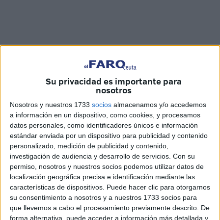
Su privacidad es importante para
nosotros
Pista Polideportiva ‘JOP’. Tras la disputa de
Nosotros y nuestros 1733
socios
almacenamos y/o accedemos
las semifinales en las cuatro categorías, la
a información en un dispositivo, como cookies, y procesamos
pista portuaria alberga esta tarde las
datos personales, como identificadores únicos e información
estándar enviada por un dispositivo para publicidad y contenido
finales y la entrega de trofeos
personalizado, medición de publicidad y contenido,
investigación de audiencia y desarrollo de servicios.
Con su
Una nueva edición del Memorial Francisco Galán
permiso, nosotros y nuestros socios podemos utilizar datos de
localización geográfica precisa e identificación mediante las
“Paquirri”, y ya van veinte, se está disputando en la pista
características de dispositivos. Puede hacer clic para otorgarnos
de la barriada de la Junta Obras del Puerto. Un total de
su consentimiento a nosotros y a nuestros 1733 socios para
ocho equipos prebenjamines, doce benjamines, trece
que llevemos a cabo el procesamiento previamente descrito. De
alevines y seis infantiles han estado disfrutando del fútbol-
forma alternativa, puede acceder a información más detallada y