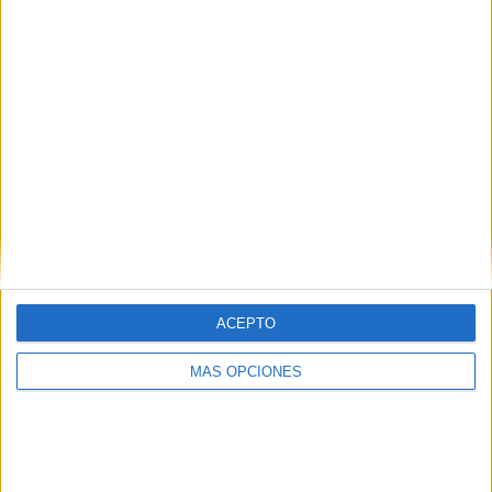
CD Puerto - Puerto Promesas
20:00 horas Alevines
CD Puerto - Puerto Promesas
21:00 Entrega de Trofeos
Tags:
Fútbol-sala
ACEPTO
Related
Posts
MÁS OPCIONES
El Imperio AD Ceuta renueva a Alejandro
Rodríguez
HACE 3 DÍAS