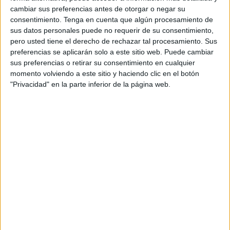
cambiar sus preferencias antes de otorgar o negar su
sala.
consentimiento.
Tenga en cuenta que algún procesamiento de
sus datos personales puede no requerir de su consentimiento,
En prebenjamines, en la primera semifinal el Puerto Atco.
pero usted tiene el derecho de rechazar tal procesamiento. Sus
goleó 10-2 al CD Puerto. A continuación, jugaron el Ceuta
preferencias se aplicarán solo a este sitio web. Puede cambiar
Base y el Portuarios. El partido terminó en empate a cuatro
sus preferencias o retirar su consentimiento en cualquier
tantos, y finalmente el Ceuta Base consiguió el pase a la
momento volviendo a este sitio y haciendo clic en el botón
final.
"Privacidad" en la parte inferior de la página web.
En benjamines, el CD Puerto dirigido por Paquirri derrotó
al Puerto Atco. con claridad. El otro finalista, el Puerto
Promesas de Salinas y Niebla pudieron igualar el
marcador sobre la bocina y vencieron en la tanda de
penaltis al Betis de Hadú.
En alevines, la final medirá al CD Puerto y al Puerto
Promesas que se deshicieron sin muchos apuros del Ceutí
y del Ángulo, respectivamente.