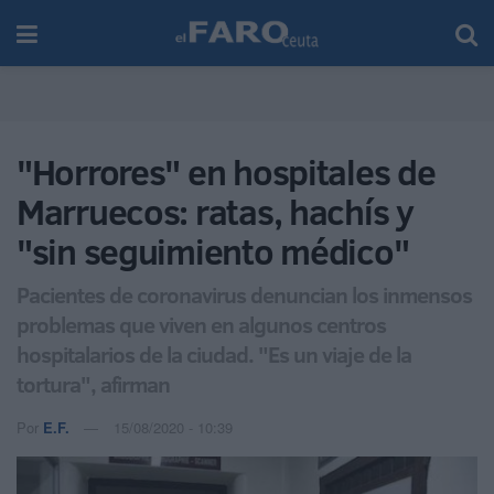
"Horrores" en hospitales de
Marruecos: ratas, hachís y
"sin seguimiento médico"
Pacientes de coronavirus denuncian los inmensos
problemas que viven en algunos centros
hospitalarios de la ciudad. "Es un viaje de la
tortura", afirman
Por
E.F.
15/08/2020 - 10:39