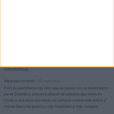
año se construye 240 mezquitas, pregunto yo por qué no
pueden ser hospitales , tener sanidad digna no es un lujo es
imprescindible, rezar se puede rezar en casa o en cuál quier
parte , pero ponerse malo se necesita estar en un hospital, sin
vergüenzas .respecto al comentario de de las cucas, tienes que
tener respeto a la gente, un saludo a todos
Saharaui
comentó:
hace 6 años
Con una endémica corrupción,con su Rey haciéndose el chulo
en sus lanchas,es normal que las cosas sean así y peores,y
todavía le besan las manos a su querido rey,liberense de es
IGNORANCIA.
Vaya tela
comentó:
hace 6 años
Pero su queridísimo rey bien que se pasea con su bonito barco
por el Chorrillo y presume delante de súbditos que viven en
Ceuta lo que tiene que hacer es comprar menos helicóptero y
menos barco de guerra y más hospitales y más colegios.