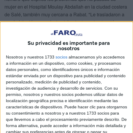
mujer en el Hospital Moulay Abdallah en la ciudad costera
de Salé, también muy cercana a Rabat. "Le trasladaron a
una habitación normal, sin aislamiento, y sin atención.
Cuando ya era tarde, fue ingresada en cuidados intensivos
porque ya no podía respirar", denuncia. Él, posteriormente
Su privacidad es importante para
también contagiado, fue trasladado al mismo centro
nosotros
hospitalario, que "estaba tan sucio que nos impidieron salir
Nosotros y nuestros 1733
socios
almacenamos y/o accedemos
del pasillo y había mucha suciedad".
a información en un dispositivo, como cookies, y procesamos
datos personales, como identificadores únicos e información
Otro paciente de este hospital asegura incluso que en el
estándar enviada por un dispositivo para publicidad y contenido
interior "se vendía hachís". Denuncia que "había más de
personalizado, medición de publicidad y contenido,
15 personas en cada habitación con mucho calor, ratas y
investigación de audiencia y desarrollo de servicios.
Con su
permiso, nosotros y nuestros socios podemos utilizar datos de
cucarachas. Nadie presentaba síntomas, algunos jugaban
localización geográfica precisa e identificación mediante las
al fútbol y otros gritaban, sin contar los robos nocturnos",
características de dispositivos. Puede hacer clic para otorgarnos
explica.
su consentimiento a nosotros y a nuestros 1733 socios para
que llevemos a cabo el procesamiento previamente descrito. De
Todo ello también se asemeja a las
imágenes ya
forma alternativa, puede acceder a información más detallada y
conocidas del Hospital de Tánger
, con falta de camas y
cambiar sus preferencias antes de otorgar o negar su