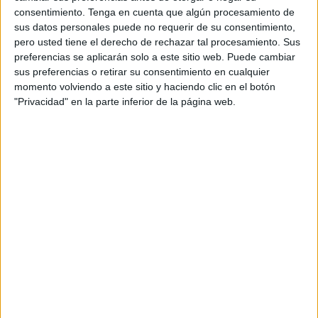
consentimiento.
Tenga en cuenta que algún procesamiento de
pacientes en el suelo.
sus datos personales puede no requerir de su consentimiento,
pero usted tiene el derecho de rechazar tal procesamiento. Sus
preferencias se aplicarán solo a este sitio web. Puede cambiar
Related
Posts
sus preferencias o retirar su consentimiento en cualquier
momento volviendo a este sitio y haciendo clic en el botón
"Privacidad" en la parte inferior de la página web.
Vecinos e inmigrantes que duermen en el
Sarchal se unen para limpiar la playa
HACE 27 MINUTOS
El PSOE de Ceuta: "No podemos permitir
que ninguna mujer o niña se sienta
desprotegida"
HACE 53 MINUTOS
Al menos 6 colegios de Ceuta sufren
entradas y daños a casi un mes del inicio
del curso
HACE 2 HORAS