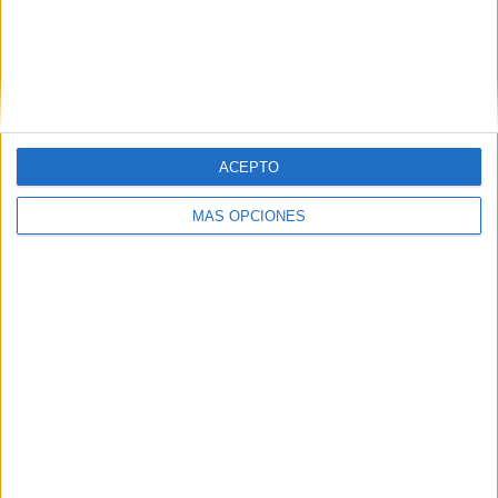
Misa Vespertina: 19.00 horas
Misa del día: 11.00 horas
Parroquia de Santa Teresa y de San José:
ACEPTO
Misa Vespertina: 19.00 horas
MÁS OPCIONES
Misa del día: 11.00 horas
Parroquia de Santa Beatriz de Silva:
Misa Vespertina: 20.00 horas
Tags:
Catedral
Hermandades y Cofradías
Iglesia de África
Navidad
Related
Posts