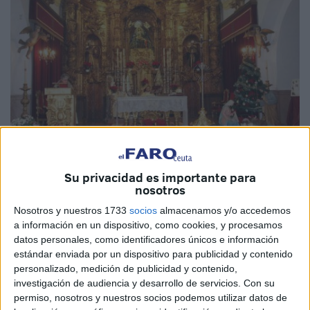
Su privacidad es importante para
Imagen de archivo
nosotros
Nosotros y nuestros 1733
socios
almacenamos y/o accedemos
a información en un dispositivo, como cookies, y procesamos
datos personales, como identificadores únicos e información
La Vicaría General de Ceuta ha comunicado los horarios
estándar enviada por un dispositivo para publicidad y contenido
personalizado, medición de publicidad y contenido,
para la tradicional misa del Gallo en la medianoche del 24
investigación de audiencia y desarrollo de servicios.
Con su
de diciembre, Nochebuena, y las eucaristías que se
permiso, nosotros y nuestros socios podemos utilizar datos de
celebrarán el domingo 25 de diciembre, día de Navidad.