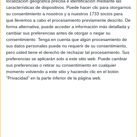
localización geográfica precisa e identificación mediante las
Una de las fechas más importantes y emotivas para la fe
características de dispositivos. Puede hacer clic para otorgarnos
su consentimiento a nosotros y a nuestros 1733 socios para
cristiana como es el nacimiento de Jesús.
que llevemos a cabo el procesamiento previamente descrito. De
forma alternativa, puede acceder a información más detallada y
Es uno de los momentos religiosos más destacados en
cambiar sus preferencias antes de otorgar o negar su
una
Navidad
que por fin vuelve a ser lo que era no solo en
consentimiento.
Tenga en cuenta que algún procesamiento de
lo festivo sino también en lo religioso. La
Santa Iglesia
sus datos personales puede no requerir de su consentimiento,
Catedral
,
Iglesia de África
y todas las parroquias ceutíes
pero usted tiene el derecho de rechazar tal procesamiento. Sus
preferencias se aplicarán solo a este sitio web. Puede cambiar
vivirán durante los próximos días una celebración cargada
sus preferencias o retirar su consentimiento en cualquier
de emoción en la Iglesia católica, la Natividad del Señor,
momento volviendo a este sitio y haciendo clic en el botón
una fiesta para la comunidad cristiana en la que Cristo
"Privacidad" en la parte inferior de la página web.
nace nuevamente para renovar la fe.
Los horarios que ha dispuesto la Vicaría General de Ceuta
para las misas de celebración de la
Natividad del Señor
en los distintos templos de la ciudad autónoma, según ha
indicado en nota de prensa, son los siguientes:
Santa iglesia Catedral: