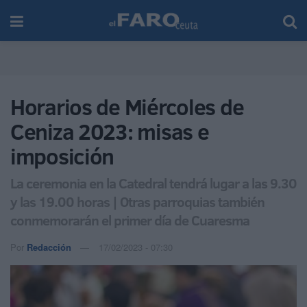
Horarios de Miércoles de
Ceniza 2023: misas e
imposición
La ceremonia en la Catedral tendrá lugar a las 9.30
y las 19.00 horas | Otras parroquias también
conmemorarán el primer día de Cuaresma
Por
Redacción
17/02/2023 - 07:30