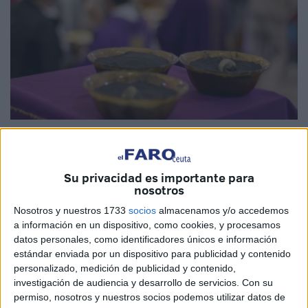
Imagen de archivo
Su privacidad es importante para
nosotros
La Vicaría General de Ceuta ha hecho públicos los
Nosotros y nuestros 1733
socios
almacenamos y/o accedemos
horarios del
Miércoles de Ceniza
2023, el primer día de
a información en un dispositivo, como cookies, y procesamos
Cuaresma
, en los templos de la ciudad autónoma.
datos personales, como identificadores únicos e información
estándar enviada por un dispositivo para publicidad y contenido
En este tiempo litúrgico de conversión, los fieles hacen
personalizado, medición de publicidad y contenido,
investigación de audiencia y desarrollo de servicios.
Con su
hacemos un esfuerzo por recuperar el ritmo y estilo de
permiso, nosotros y nuestros socios podemos utilizar datos de
verdaderos creyentes que deben vivir como hijos de Dios,