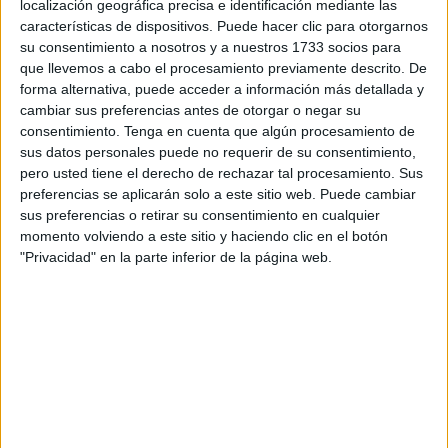
localización geográfica precisa e identificación mediante las
como expuso la Diócesis de Cádiz y Ceuta el año pasado
características de dispositivos. Puede hacer clic para otorgarnos
coincidiendo con estas mismas fechas.
su consentimiento a nosotros y a nuestros 1733 socios para
que llevemos a cabo el procesamiento previamente descrito. De
forma alternativa, puede acceder a información más detallada y
Horarios Miércoles de Ceniza 2023
cambiar sus preferencias antes de otorgar o negar su
consentimiento.
Tenga en cuenta que algún procesamiento de
Santa Iglesia Catedral
sus datos personales puede no requerir de su consentimiento,
pero usted tiene el derecho de rechazar tal procesamiento. Sus
preferencias se aplicarán solo a este sitio web. Puede cambiar
Santa Misa
con imposición de ceniza: 9.30 horas
sus preferencias o retirar su consentimiento en cualquier
momento volviendo a este sitio y haciendo clic en el botón
Santa Misa con imposición de ceniza: 19.00 horas
"Privacidad" en la parte inferior de la página web.
Parroquia Santa María de África
Imposición de
ceniza
(catequesis): 18.00 horas
Santa Misa con imposición de ceniza: 20.00 horas
Capilla Manzanera