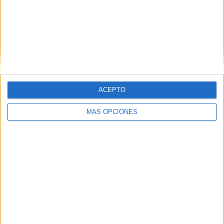
ACEPTO
MÁS OPCIONES
Carlos Fernández, máxima referencia ofensiva del
Mirandés,
es duda hasta el último momento
para el
partido del domingo.
El delantero tuvo que salir del terreno de juego en el
minuto 36 durante el choque contra el Huesca.
El ariete
sufre molestias en el tobillo
y los servicios