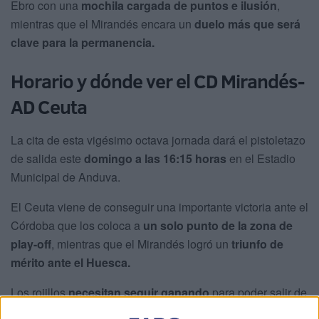
Ebro con una
mochila cargada de puntos e ilusión
,
mientras que el Mirandés encara un
duelo más que será
clave para la permanencia.
Horario y dónde ver el CD Mirandés-
AD Ceuta
La cita de esta vigésimo octava jornada dará el pistoletazo
de salida este
domingo a las 16:15 horas
en el Estadio
Municipal de Anduva.
El Ceuta viene de conseguir una importante victoria ante el
Córdoba que los coloca a
un solo punto de la zona de
play-off
, mientras que el Mirandés logró un
triunfo de
mérito ante el Huesca.
Los rojillos
necesitan seguir ganando
para poder salir de
los puestos de descenso y poder permanecer en la