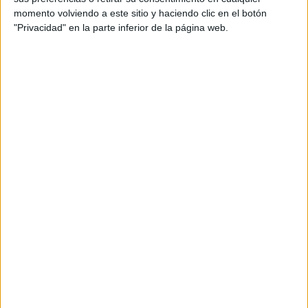
El Ceuta sigue soñando
momento volviendo a este sitio y haciendo clic en el botón
"Privacidad" en la parte inferior de la página web.
La Agrupación Deportiva Ceuta sigue
soñando
despierto,
en una temporada mágica en su regreso a la
Segunda División.