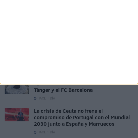
Related
Posts
La AD Ceuta conquista el XII Trofeo de
Feria (2-1)
HACE 10 HORAS
El 'Murube' se pone a punto: todas las
obras previstas, al detalle
HACE 21 HORAS
Aplazado el amistoso entre el Ittihad de
Tánger y el FC Barcelona
HACE 1 DÍA
La crisis de Ceuta no frena el
compromiso de Portugal con el Mundial
2030 junto a España y Marruecos
HACE 1 DÍA