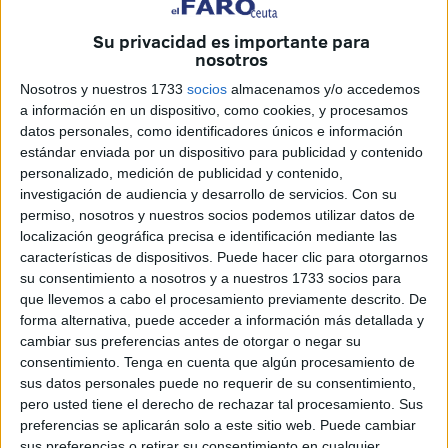
categoría de plata del fútbol español.
Su privacidad es importante para
nosotros
Cadenas y EN DIRECTO de
El Faro
Nosotros y nuestros 1733
socios
almacenamos y/o accedemos
de Ceuta
con el minuto a minuto
a información en un dispositivo, como cookies, y procesamos
datos personales, como identificadores únicos e información
El encuentro se retransmitirá a través de diferentes
estándar enviada por un dispositivo para publicidad y contenido
personalizado, medición de publicidad y contenido,
canales:
DAZN (Plan Fútbol), Movistar Plus+, Canal
investigación de audiencia y desarrollo de servicios.
Con su
LALIGA TV Hypermotion
mediante múltiples operarios
permiso, nosotros y nuestros socios podemos utilizar datos de
como
Orange, Vodafone, Amazon Prime y DIGI TV con
localización geográfica precisa e identificación mediante las
su Pack Deportes
, en el que tendrán acceso a todos los
características de dispositivos. Puede hacer clic para otorgarnos
partidos en sus canales LALIGA TV HYPERMOTION 1, 2,
su consentimiento a nosotros y a nuestros 1733 socios para
que llevemos a cabo el procesamiento previamente descrito. De
3.
forma alternativa, puede acceder a información más detallada y
cambiar sus preferencias antes de otorgar o negar su
Además, podrá seguir el
minuto a minuto en el EN
consentimiento.
Tenga en cuenta que algún procesamiento de
DIRECTO que hará
El Faro de Ceuta
desde las 14:45
sus datos personales puede no requerir de su consentimiento,
horas.
pero usted tiene el derecho de rechazar tal procesamiento. Sus
preferencias se aplicarán solo a este sitio web. Puede cambiar
sus preferencias o retirar su consentimiento en cualquier