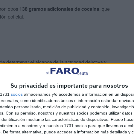
ron otros
138 gramos adicionales de cocaína
, que
ón policial.
de determinar el alcance de la actividad delictiva y
 esta red de tráfico de drogas.
Su privacidad es importante para nosotros
do por otro caso
s 1731
socios
almacenamos y/o accedemos a información en un disposit
 la base de datos policial revelaron que el arrestado ya
sonales, como identificadores únicos e información estándar enviada 
ntenido personalizado, medición de publicidad y contenido, investigaci
os.
Con su permiso, nosotros y nuestros socios podemos utilizar datos 
identificación mediante las características de dispositivos. Puede hacer
a una orden emitida por la policía judicial por su
ntimiento a nosotros y a nuestros 1731 socios para que llevemos a ca
cionado con una agresión sexual cometida con violencia.
. De forma alternativa, puede acceder a información más detallada y 