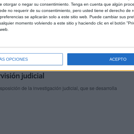
e otorgar o negar su consentimiento.
Tenga en cuenta que algún proc
de no requerir de su consentimiento, pero usted tiene el derecho de r
referencias se aplicarán solo a este sitio web. Puede cambiar sus pref
alquier momento volviendo a este sitio y haciendo clic en el botón "Pri
 web.
estigación, que ahora trata de esclarecer tanto los
 narcotráfico como su relación con el otro caso judicial
ÁS OPCIONES
ACEPTO
visión judicial
sposición de la investigación judicial, que se desarrolla