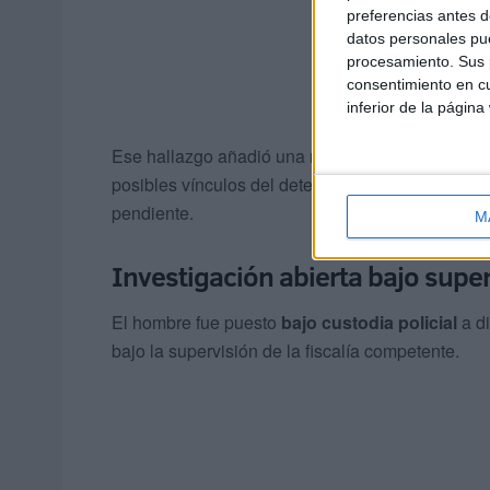
preferencias antes d
datos personales pue
procesamiento. Sus p
consentimiento en cu
inferior de la página
Ese hallazgo añadió una nueva dimensión a la inv
posibles vínculos del detenido con actividades de
pendiente.
M
Investigación abierta bajo super
El hombre fue puesto
bajo custodia policial
a di
bajo la supervisión de la fiscalía competente.