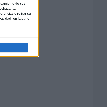
esamiento de sus
echazar tal
erencias o retirar su
vacidad" en la parte