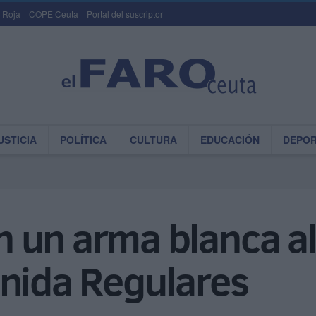
 Roja
COPE Ceuta
Portal del suscriptor
USTICIA
POLÍTICA
CULTURA
EDUCACIÓN
DEPO
 un arma blanca al
enida Regulares