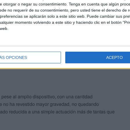
s que se han saldado sin detenciones, según ha
e otorgar o negar su consentimiento.
Tenga en cuenta que algún proc
ncia de clientes que realizaban sus últimas compras antes
de no requerir de su consentimiento, pero usted tiene el derecho de r
referencias se aplicarán solo a este sitio web. Puede cambiar sus pref
alquier momento volviendo a este sitio y haciendo clic en el botón "Pri
 web.
inaron para devolver la calma en este punto del Morro y
lquier imprevisto en el transcurso de la intervención de
ÁS OPCIONES
ACEPTO
pese al amplio dispositivo, con una cantidad
nte no ha revestido mayor gravedad, no quedando
uedado reducida a una simple actuación más de tantas que