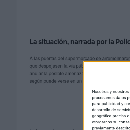
La situación, narrada por la Poli
A las puertas del supermercado se arremolinaron
que despejasen la vía pública mientras en el inte
anular la posible amenaza que hizo que saltasen
según puede verse en un vídeo que comenzó a cir
Nosotros y nuestro
procesamos datos per
para publicidad y co
desarrollo de servici
geográfica precisa e 
otorgarnos su conse
previamente descrito