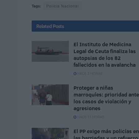
Tags:
Policía Nacional
Related
Posts
El Instituto de Medicina
Legal de Ceuta finaliza las
autopsias de los 82
fallecidos en la avalancha
HACE 3 HORAS
Proteger a niñas
marroquíes: prioridad ante
los casos de violación y
agresiones
HACE 11 HORAS
El PP exige más policías en
las barriadas y un refuerzo