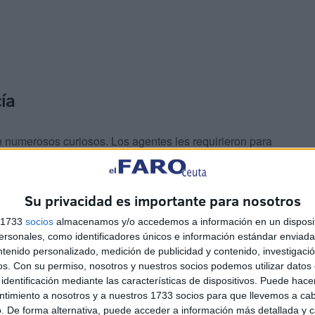
cía
 numerosos curiosos. Los agentes les requirieron para
rior del
establecimiento
los policías intervenían para
 todas las alarmas en una típica tarde de compras,
cular vía teléfono móvil.
Su privacidad es importante para nosotros
s 1733
socios
almacenamos y/o accedemos a información en un disposit
sonales, como identificadores únicos e información estándar enviada 
ntenido personalizado, medición de publicidad y contenido, investigaci
os.
Con su permiso, nosotros y nuestros socios podemos utilizar datos 
identificación mediante las características de dispositivos. Puede hacer
ntimiento a nosotros y a nuestros 1733 socios para que llevemos a ca
. De forma alternativa, puede acceder a información más detallada y 