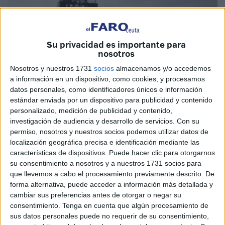
Su privacidad es importante para
nosotros
Nosotros y nuestros 1731
socios
almacenamos y/o accedemos
a información en un dispositivo, como cookies, y procesamos
datos personales, como identificadores únicos e información
estándar enviada por un dispositivo para publicidad y contenido
personalizado, medición de publicidad y contenido,
investigación de audiencia y desarrollo de servicios.
Con su
permiso, nosotros y nuestros socios podemos utilizar datos de
localización geográfica precisa e identificación mediante las
características de dispositivos. Puede hacer clic para otorgarnos
496.000 euros. Por ese precio ha sido adjudicado el
su consentimiento a nosotros y a nuestros 1731 socios para
remolcador Independence a una empresa marítima
que llevemos a cabo el procesamiento previamente descrito. De
forma alternativa, puede acceder a información más detallada y
italiana, TEC.MA.SRL, representada por Giuseppe
cambiar sus preferencias antes de otorgar o negar su
Patania. Se pone así el punto y final a la historia de este
consentimiento.
Tenga en cuenta que algún procesamiento de
buque, atracado en Ceuta desde el año 2016.
sus datos personales puede no requerir de su consentimiento,