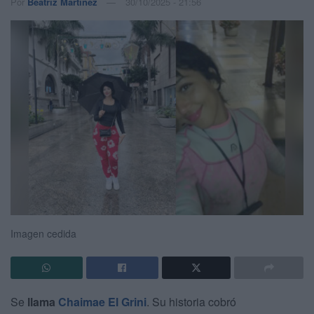
Por
Beatriz Martínez
30/10/2025 - 21:56
Imagen cedida
Se
llama
Chaimae El Grini
. Su historia cobró