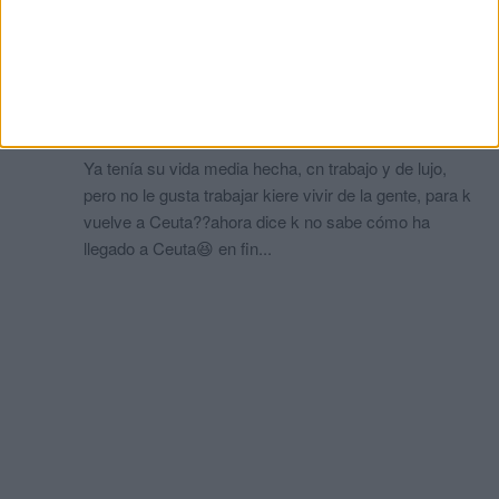
En su país viven muchas chicas y salvo a las de
cerca de Ceuta, a ninguna le da por estas cosas.
Acaso esas otras viven mal y tienen miedo de su
país? Algo habrá que no nos cuenta, solo dar pena...
Ismail
comentó:
hace 9 meses
Ya tenía su vida media hecha, cn trabajo y de lujo,
pero no le gusta trabajar kiere vivir de la gente, para k
vuelve a Ceuta??ahora dice k no sabe cómo ha
llegado a Ceuta😆 en fin...