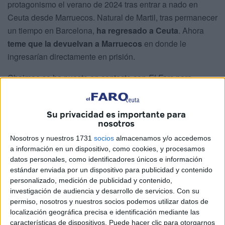
protagonismo el verano de 2024 tras entrar a nado en
Ceuta desde Marruecos. Natural de Martil, tras permanecer
un tiempo en Barcelona,
ha regresado a Ceuta
. Ahora
teme que la devuelvan a Marruecos
en donde le
ingresarían directamente en prisión.
Chaimae se ha puesto en contacto con
El Faro
para
exponer cuál es su situación real en la actualidad, tras
haber pasado un año en Barcelona. “No pude seguir allí
Su privacidad es importante para
porque estaba sola, con depresión, echaba mucho de
nosotros
menos a mi madre”, explica.
Nosotros y nuestros 1731
socios
almacenamos y/o accedemos
a información en un dispositivo, como cookies, y procesamos
Por eso decidió regresar a Ceuta, con la idea de marchar a
datos personales, como identificadores únicos e información
Marruecos, pero ahora “no puedo hacerlo porque tengo
un
estándar enviada por un dispositivo para publicidad y contenido
problema muy grave con la Policía
, que me acusa de un
personalizado, medición de publicidad y contenido,
delito de
incitación a la
inmigración ilegal
”, explica
investigación de audiencia y desarrollo de servicios.
Con su
permiso, nosotros y nuestros socios podemos utilizar datos de
Chaimae, que fue etiquetada en su vía como la ‘harraga’
localización geográfica precisa e identificación mediante las
más viral.
características de dispositivos. Puede hacer clic para otorgarnos