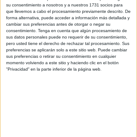
su consentimiento a nosotros y a nuestros 1731 socios para
“Eso significa que,
si regreso a Marruecos, me van a
que llevemos a cabo el procesamiento previamente descrito. De
meter en la cárcel
”, añade la joven.
forma alternativa, puede acceder a información más detallada y
cambiar sus preferencias antes de otorgar o negar su
Un mensaje falso tras llegar a Ceuta
consentimiento.
Tenga en cuenta que algún procesamiento de
sus datos personales puede no requerir de su consentimiento,
pero usted tiene el derecho de rechazar tal procesamiento. Sus
Sus complicaciones no son solo esas, ya de por sí graves.
preferencias se aplicarán solo a este sitio web. Puede cambiar
Cuenta que estando en Ceuta, nada más llegar, fue a la
sus preferencias o retirar su consentimiento en cualquier
playa a nadar con ropa de baño. “
Subí un video nadando
momento volviendo a este sitio y haciendo clic en el botón
"Privacidad" en la parte inferior de la página web.
a mi página oficial, pero la prensa marroquí tomó el video y
escribió que
‘Chaimae intenta volver a Marruecos”.
Dice que ese
mensaje es falso
y le está trayendo dolores
de cabeza ya que se le acusa de crear problemas y
teme
que la deporten al vecino país
, en donde entraría directa
en prisión.
“Ahora estoy asustada, no tengo cómo volver a la
Península, y tampoco quiero tener problemas.
Solo quiero