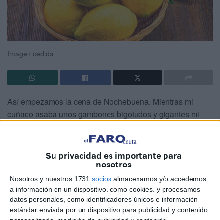
Imagen cedida
Así empezamos la cena de Nochebuena. Mientras mi
cuñado asaba unos gambones bigotudos y gigantes mi
hermana nos explicaba que si hierves limón con hojas de
laurel el incómodo y penetrante olor a gambas queda
neutralizado.
Su privacidad es importante para
nosotros
El apartamento de mi hermana es muy pequeño pero, con
Nosotros y nuestros 1731
socios
almacenamos y/o accedemos
buen rollo, las casas terminan adaptándose a las
a información en un dispositivo, como cookies, y procesamos
necesidades del momento. Las dimensiones pertenecen al
datos personales, como identificadores únicos e información
mundo de las percepciones mentales, las matemáticas
estándar enviada por un dispositivo para publicidad y contenido