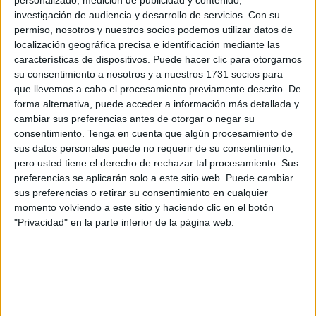
personalizado, medición de publicidad y contenido,
escapan de la realidad cuando quieren entender un
investigación de audiencia y desarrollo de servicios.
Con su
problema.
permiso, nosotros y nuestros socios podemos utilizar datos de
localización geográfica precisa e identificación mediante las
Decía “El principito” que la gente mayor se interesa por las
características de dispositivos. Puede hacer clic para otorgarnos
habitaciones de una casa, las medidas, el precio, la
su consentimiento a nosotros y a nuestros 1731 socios para
ubicación, las posibilidades de inversión. No les interesa
que llevemos a cabo el procesamiento previamente descrito. De
forma alternativa, puede acceder a información más detallada y
si serán felices en ella, si te sentirás en tu zona de confort,
cambiar sus preferencias antes de otorgar o negar su
cómodo, espaciado para pensar, leer, ser y estar. El
consentimiento.
Tenga en cuenta que algún procesamiento de
palacio mas inmenso puede estar repleto de soledad y de
sus datos personales puede no requerir de su consentimiento,
tristeza. ¿Cuántas princesas de cuentos se sienten
pero usted tiene el derecho de rechazar tal procesamiento. Sus
preferencias se aplicarán solo a este sitio web. Puede cambiar
encarceladas en sus palacios?
sus preferencias o retirar su consentimiento en cualquier
momento volviendo a este sitio y haciendo clic en el botón
Recuerdo más de 50 cenas de Nochebuena. En esta
"Privacidad" en la parte inferior de la página web.
manía de apuntarlo todo podría cargar pólvora para cientos
de cañonazos pero hoy no es el día de contar batallitas de
abuelo con una memoria que recuerda todo menos de lo
que pasó ayer.
Así montamos una mesa infinita con todo tipo de viandas