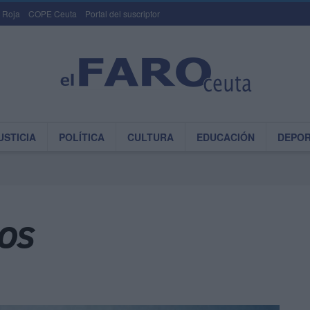
 Roja
COPE Ceuta
Portal del suscriptor
USTICIA
POLÍTICA
CULTURA
EDUCACIÓN
DEPO
cos