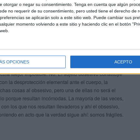
 los geles hidroalcohólicos son
e otorgar o negar su consentimiento.
Tenga en cuenta que algún proc
de no requerir de su consentimiento, pero usted tiene el derecho de r
sí como las noticias sobre
referencias se aplicarán solo a este sitio web. Puede cambiar sus pref
re los que muestran síntomas o no
alquier momento volviendo a este sitio y haciendo clic en el botón "Pri
 web.
 coronavirus para entender de qué hablamos en el caso
ÁS OPCIONES
ACEPTO
l tío raro del barrio, con el toquetaso dao, o del
cula Mejor Imposible. No. El sujeto obsesivo constituye
con la desprotección elemental ante el cuerpo, la
chas cosas al obsesivo, pero una de ellas no será el
lo porque resultan incómodas. La mayoría de las veces,
 con los que nos resultan llevaderos y ahí el obsesivo,
niendo en acto que la verdad sigue ahí: somos frágiles.