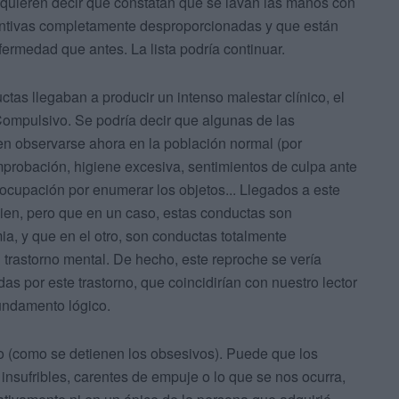
 quieren decir que constatan que se lavan las manos con
ntivas completamente desproporcionadas y que están
ermedad que antes. La lista podría continuar.
as llegaban a producir un intenso malestar clínico, el
Compulsivo. Se podría decir que algunas de las
den observarse ahora en la población normal (por
probación, higiene excesiva, sentimientos de culpa ante
cupación por enumerar los objetos... Llegados a este
 bien, pero que en un caso, estas conductas son
ia, y que en el otro, son conductas totalmente
 trastorno mental. De hecho, este reproche se vería
as por este trastorno, que coincidirían con nuestro lector
undamento lógico.
 (como se detienen los obsesivos). Puede que los
, insufribles, carentes de empuje o lo que se nos ocurra,