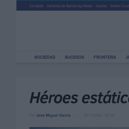
Contacto
Horarios de Barcos by Kikoto
Vuelos
Sorteo Cruz
SOCIEDAD
SUCESOS
FRONTERA
J
Héroes estáti
Por
José Miguel García
18/11/2020 - 05:30