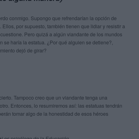
uerdo conmigo. Supongo que refrendarían la opción de
llos, por supuesto, también tienen que lidiar y resistir a
o cuestione. Pero quizá a algún viandante de los mundos
 se haría la estatua. ¿Por qué alguien se detiene?,
iento dejó de girar?
 cierto. Tampoco creo que un viandante tenga una
tro. Entonces, lo resumiremos así: las estatuas tendrán
berán tomar algo de la honestidad de esos héroes
m
) es psicólogo de la Educación