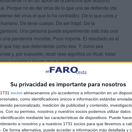
itativamente ni en un ápice de la persona que adquirió
rus. Porque no es del virus de lo que uno se defiende (de
erse del virus el que lo ha contraído). De lo que unos y
 humano. De tener cuerpo. De ser frágil. De la
rganismo. Una persona puede experimentar esto tras una
as una pandemia mundial. Poco importa. El resultado es el
del que hay que defenderse como sea. Y como sea
es y, por supuesto, rezar (eso significa un ritual, tratar
ia superior a través de la repetición).
Su privacidad es importante para nosotros
s 1731
socios
almacenamos y/o accedemos a información en un disposit
sonales, como identificadores únicos e información estándar enviada 
ntenido personalizado, medición de publicidad y contenido, investigaci
os.
Con su permiso, nosotros y nuestros socios podemos utilizar datos 
los que estamos conviviendo con
identificación mediante las características de dispositivos. Puede hacer
do el aspecto de la conducta
ntimiento a nosotros y a nuestros 1731 socios para que llevemos a ca
. De forma alternativa, puede acceder a información más detallada y 