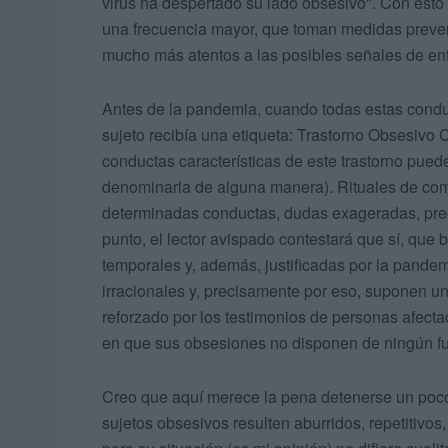
virus ha despertado su lado obsesivo". Con esto
una frecuencia mayor, que toman medidas preve
mucho más atentos a las posibles señales de enf
Antes de la pandemia, cuando todas estas conduct
sujeto recibía una etiqueta: Trastorno Obsesivo 
conductas características de este trastorno pue
denominarla de alguna manera). Rituales de com
determinadas conductas, dudas exageradas, preo
punto, el lector avispado contestará que sí, que
temporales y, además, justificadas por la pandem
irracionales y, precisamente por eso, suponen un
reforzado por los testimonios de personas afectad
en que sus obsesiones no disponen de ningún f
Creo que aquí merece la pena detenerse un poco
sujetos obsesivos resulten aburridos, repetitivos