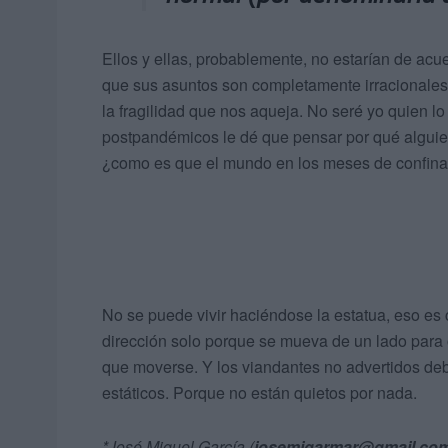
Ellos y ellas, probablemente, no estarían de ac
que sus asuntos son completamente irracionales. E
la fragilidad que nos aqueja. No seré yo quien l
postpandémicos le dé que pensar por qué alguien
¿como es que el mundo en los meses de confinam
No se puede vivir haciéndose la estatua, eso es
dirección solo porque se mueva de un lado para o
que moverse. Y los viandantes no advertidos de
estáticos. Porque no están quietos por nada.
*José Miguel García (
josemigarmar@gmail.co