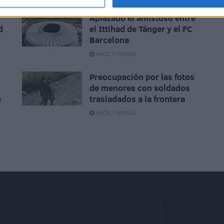
Aplazado el amistoso entre
d
el Ittihad de Tánger y el FC
Barcelona
HACE 7 HORAS
Preocupación por las fotos
de menores con soldados
e
trasladados a la frontera
HACE 7 HORAS