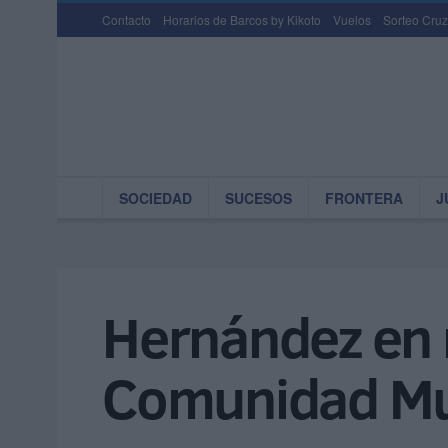
Contacto
Horarios de Barcos by Kikoto
Vuelos
Sorteo Cruz
SOCIEDAD
SUCESOS
FRONTERA
J
Hernández en n
Comunidad M