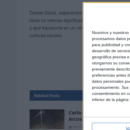
Desde Daoiz, esperamos y deseamos que tan impo
tiene un intenso significado de perdón y concordi
y que transcurra en un clima de convivencia, sol
Nosotros y nuestro
culturas ceutíes.
procesamos datos per
para publicidad y co
desarrollo de servici
geográfica precisa e 
otorgarnos su conse
previamente descrito
preferencias antes d
datos personales pue
procesamiento. Sus p
consentimiento en cu
Related
Posts
inferior de la página
Carta de los vecinos de
Arcos Quebrados
HACE 6 HORAS
M