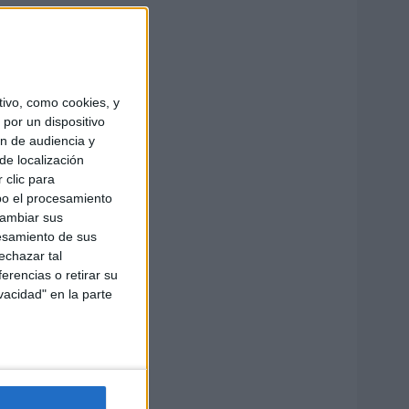
ivo, como cookies, y
por un dispositivo
ón de audiencia y
de localización
 clic para
bo el procesamiento
cambiar sus
esamiento de sus
echazar tal
erencias o retirar su
vacidad" en la parte