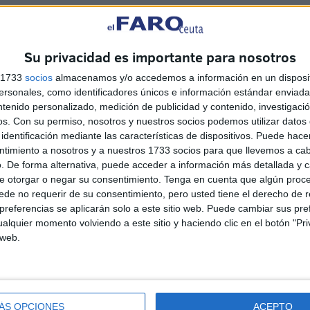
rtante día para todos los que siguen el Islam, que
a,sea motivo de unión y felicidad para todos los ceutíes,
Su privacidad es importante para nosotros
idaridad, entendimiento y acercamiento entre todas las
s 1733
socios
almacenamos y/o accedemos a información en un disposit
sonales, como identificadores únicos e información estándar enviada 
ntenido personalizado, medición de publicidad y contenido, investigaci
os.
Con su permiso, nosotros y nuestros socios podemos utilizar datos 
identificación mediante las características de dispositivos. Puede hacer
ntimiento a nosotros y a nuestros 1733 socios para que llevemos a ca
. De forma alternativa, puede acceder a información más detallada y 
e otorgar o negar su consentimiento.
Tenga en cuenta que algún proc
de no requerir de su consentimiento, pero usted tiene el derecho de r
referencias se aplicarán solo a este sitio web. Puede cambiar sus pref
alquier momento volviendo a este sitio y haciendo clic en el botón "Pri
 web.
Disparos en el Príncipe y un
herido por arma blanca
HACE 6 HORAS
ÁS OPCIONES
ACEPTO