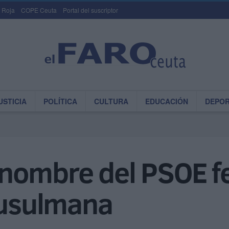
 Roja
COPE Ceuta
Portal del suscriptor
USTICIA
POLÍTICA
CULTURA
EDUCACIÓN
DEPO
ombre del PSOE feli
usulmana