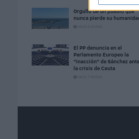
Orgullo de un pueblo que
nunca pierde su humanida
HACE 6 HORAS
El PP denuncia en el
Parlamento Europeo la
"inacción" de Sánchez ant
la crisis de Ceuta
HACE 7 HORAS