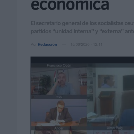
económica
El secretario general de los socialistas c
partidos “unidad interna” y “externa” ante 
Por
Redacción
15/06/2020 - 12:11