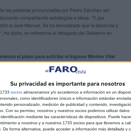
do las palabras pronunciadas por Pedro Sánchez así
uciendo compartiendo estrategias e ideas. “Y, por
ración a José Manuel. Se ha demostrado que la decencia y
, ha dicho, en referencia al delegado del Gobierno en
mienza el plazo para solicitar el Ingreso Mínimo Vital
e va a tener en Ceuta, una medida de importante signo de
pobreza severa un elemento muy arraigado en nuestra
Su privacidad es importante para nosotros
s 1733
socios
almacenamos y/o accedemos a información en un disposit
sonales, como identificadores únicos e información estándar enviada 
ntenido personalizado, medición de publicidad y contenido, investigaci
os.
Con su permiso, nosotros y nuestros socios podemos utilizar datos 
identificación mediante las características de dispositivos. Puede hacer
ntimiento a nosotros y a nuestros 1733 socios para que llevemos a ca
Instituto Nacional de la Seguridad Social se
. De forma alternativa, puede acceder a información más detallada y 