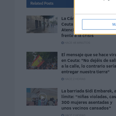
Related
Posts
La Cámara de Comercio de
Ceuta crea la Oficina de
M
Atención al Empresario
frente a la crisis
HACE 48 MINUTOS
El mensaje que se hace vir
en Ceuta: "No dejéis de sal
a la calle, lo contrario serí
entregar nuestra tierra"
HACE 2 HORAS
La barriada Sidi Embarek, a
límite: “niñas violadas, cas
300 mujeres asentadas y
unos vecinos cansados”
HACE 2 HORAS