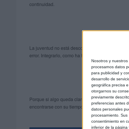
continuidad.
La juventud no está desconectada de la tradición
error. Integrarlo, como ha hecho Carmen, es asegu
Nosotros y nuestro
procesamos datos per
para publicidad y co
desarrollo de servici
geográfica precisa e 
otorgarnos su conse
previamente descrito
Porque si algo queda claro tras este episodio es 
preferencias antes d
encontrarse con su tiempo.
datos personales pue
procesamiento. Sus p
consentimiento en cu
inferior de la página