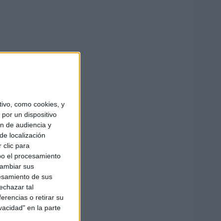
ivo, como cookies, y
por un dispositivo
ón de audiencia y
de localización
 clic para
bo el procesamiento
cambiar sus
esamiento de sus
echazar tal
erencias o retirar su
vacidad" en la parte