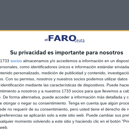
; simplemente habla otro lenguaje. Ignorarlo sería un
Su privacidad es importante para nosotros
rar el futuro.
s 1733
socios
almacenamos y/o accedemos a información en un disposit
sonales, como identificadores únicos e información estándar enviada 
ntenido personalizado, medición de publicidad y contenido, investigaci
os.
Con su permiso, nosotros y nuestros socios podemos utilizar datos 
identificación mediante las características de dispositivos. Puede hacer
ntimiento a nosotros y a nuestros 1733 socios para que llevemos a ca
. De forma alternativa, puede acceder a información más detallada y 
que la tradición, para seguir viva, debe saber
e otorgar o negar su consentimiento.
Tenga en cuenta que algún proc
de no requerir de su consentimiento, pero usted tiene el derecho de r
referencias se aplicarán solo a este sitio web. Puede cambiar sus pref
alquier momento volviendo a este sitio y haciendo clic en el botón "Pri
 web.