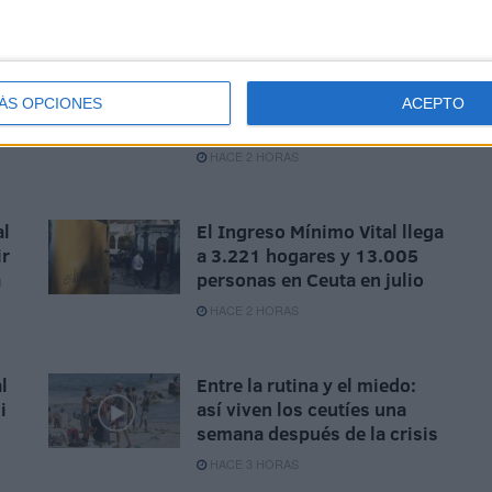
La Guardia Civil localiza el
cadáver de un varón en la
ÁS OPCIONES
ACEPTO
almadrabeta del Recinto
HACE 2 HORAS
al
El Ingreso Mínimo Vital llega
ir
a 3.221 hogares y 13.005
a
personas en Ceuta en julio
HACE 2 HORAS
l
Entre la rutina y el miedo:
i
así viven los ceutíes una
semana después de la crisis
HACE 3 HORAS