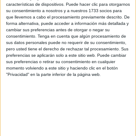
Muchos eran los ceutíes que estaban en los aledaños
características de dispositivos. Puede hacer clic para otorgarnos
esperando que salieran las imágenes.
Un acto muy
su consentimiento a nosotros y a nuestros 1733 socios para
emotivo en la salida y la bajada del Brull
que cada año
que llevemos a cabo el procesamiento previamente descrito. De
forma alternativa, puede acceder a información más detallada y
deja imágenes inolvidables. Se acaba la Semana Mayor
cambiar sus preferencias antes de otorgar o negar su
pero nuestra ciudad lo ha recuperado a lo grande.
consentimiento.
Tenga en cuenta que algún procesamiento de
sus datos personales puede no requerir de su consentimiento,
Aunque
la Hermandad del Valle decidiera por la
pero usted tiene el derecho de rechazar tal procesamiento. Sus
pandemia del coronavirus salir en parihuelas
, para
preferencias se aplicarán solo a este sitio web. Puede cambiar
nada ha desmejorado a los titulares que han procesionado
sus preferencias o retirar su consentimiento en cualquier
momento volviendo a este sitio y haciendo clic en el botón
por las calles ceutíes ante la mirada de los feligreses. Pero
"Privacidad" en la parte inferior de la página web.
no se trata de algo nuevo para ellos, recordando que
hicieron lo mismo durante dos años consecutivos, en el
año 2010 y en 2011, pero en esas ocasiones se vieron en
la necesidad de hacerlo por falta de costaleros.
El buen tiempo ha acompañado durante todo el Viernes
Santo lo que ha ayudado para que los devotos salgan en
masa y se haya podido disfrutar de una jornada