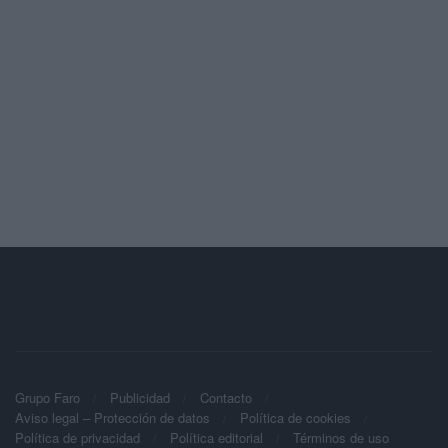
Grupo Faro
Publicidad
Contacto
Aviso legal – Protección de datos
Política de cookies
Política de privacidad
Política editorial
Términos de uso