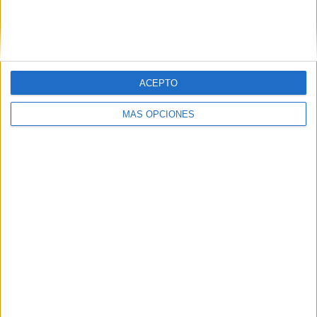
entre ambas cofradías.
ACEPTO
MÁS OPCIONES
Tags:
Hermandades y Cofradías
Música
Semana Santa
Related
Posts
Los ceutíes pasan ante la Virgen de
África en la jornada de veneración