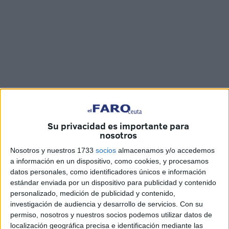
Fotos: D.N. / Vídeo: Jesús Galindo
Su privacidad es importante para
nosotros
Nosotros y nuestros 1733
socios
almacenamos y/o accedemos
a información en un dispositivo, como cookies, y procesamos
La Cofradía del Santísimo Cristo de la Paz y María
datos personales, como identificadores únicos e información
Santísima de la Piedad se ha reencontrado con los fieles
estándar enviada por un dispositivo para publicidad y contenido
de Ceuta este
Viernes Santo
. Eran las 18:40 horas,
personalizado, medición de publicidad y contenido,
cuando las puertas del templo de la
Hermandad del Valle
investigación de audiencia y desarrollo de servicios.
Con su
permiso, nosotros y nuestros socios podemos utilizar datos de
se han abierto para que la Cruz de Guía pisara la calle.
localización geográfica precisa e identificación mediante las