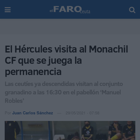
El Hércules visita al Monachil
CF que se juega la
permanencia
Las ceutíes ya descendidas visitan al conjunto
granadino a las 16:30 en el pabellón ‘Manuel
Robles’
Por
Juan Carlos Sánchez
29/05/2021 - 07:58