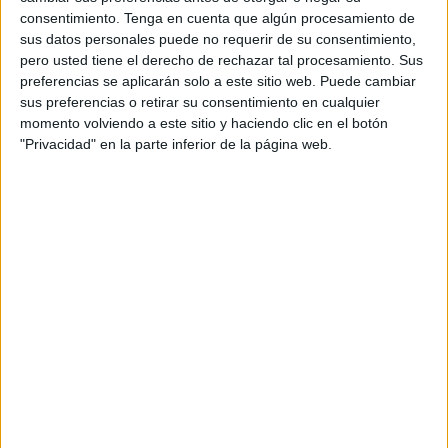
consentimiento.
Tenga en cuenta que algún procesamiento de
CF.
sus datos personales puede no requerir de su consentimiento,
pero usted tiene el derecho de rechazar tal procesamiento. Sus
El conjunto de Ceuta no se juega nada en el encuentro ya
preferencias se aplicarán solo a este sitio web. Puede cambiar
que consumó el descenso el pasado fin de semana pese a
sus preferencias o retirar su consentimiento en cualquier
empatar sin goles frente al líder, el filial del STV Futsal
momento volviendo a este sitio y haciendo clic en el botón
Roldán en el
complejo deportivo ‘Guillermo Molina’
.
"Privacidad" en la parte inferior de la página web.
Las granadinas, por su parte, están a falta de dos jornadas
para el final de esta segunda y decisiva fase por la
permanencia, fuera del descenso con veintisiete puntos,
dos más que sus dos rivales inmediatos, el Cádiz FSF y el
SD Hispania de Yecla.
Las granadinas llegan a este encuentro tras imponerse por
1-3 en la pista de La Garrovilla y hoy intentará doblegar al
cuadro herculino y esperar los resultados de sus dos
rivales.