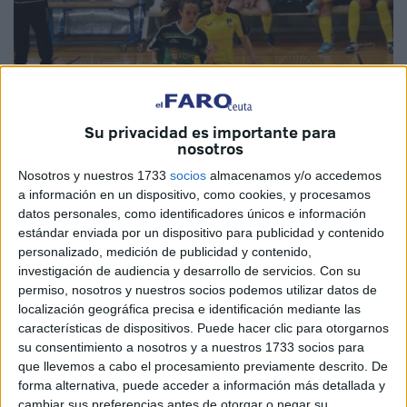
Su privacidad es importante para
nosotros
Nosotros y nuestros 1733
socios
almacenamos y/o accedemos
a información en un dispositivo, como cookies, y procesamos
datos personales, como identificadores únicos e información
Imagen de archivo
estándar enviada por un dispositivo para publicidad y contenido
personalizado, medición de publicidad y contenido,
investigación de audiencia y desarrollo de servicios.
Con su
permiso, nosotros y nuestros socios podemos utilizar datos de
El
Club Deportivo Hércules
de Ceuta afronta este
localización geográfica precisa e identificación mediante las
características de dispositivos. Puede hacer clic para otorgarnos
sábado por la tarde su última salida de la temporada. Las
su consentimiento a nosotros y a nuestros 1733 socios para
chicas dirigidas por Antonio Damián se han desplazado a
que llevemos a cabo el procesamiento previamente descrito. De
tierras granadinas para enfrentarse a partir de las 16:30
forma alternativa, puede acceder a información más detallada y
horas en el pabellón ‘Manuel Robles’ al Monachil 2013
cambiar sus preferencias antes de otorgar o negar su