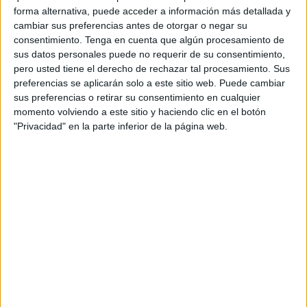
llamado a jugar con la selección de Marruecos, país de
forma alternativa, puede acceder a información más detallada y
origen de sus abuelos, fue en septiembre de 2019.
cambiar sus preferencias antes de otorgar o negar su
consentimiento.
Tenga en cuenta que algún procesamiento de
Hamza Maimón fue internacional con España en las
sus datos personales puede no requerir de su consentimiento,
categorías inferiores hasta la Sub-21 con la que fue citado
pero usted tiene el derecho de rechazar tal procesamiento. Sus
en numerosas ocasiones. El jugador ceutí tomó la decisión
preferencias se aplicarán solo a este sitio web. Puede cambiar
sus preferencias o retirar su consentimiento en cualquier
de aceptar la llamada de Marruecos para jugar con la
momento volviendo a este sitio y haciendo clic en el botón
absoluta y tener así la oportunidad de disputar partidos
"Privacidad" en la parte inferior de la página web.
internacionales. El jugador ceutí Hamza Maimón, que
milita en las filas del Palma Futsal de la Primera División,
se proclamó en febrero de 2020 campeón de la Copa de
África con la selección de Marruecos y su sueño es el de
jugar el Mundial.
El ala cumple su tercera temporada en el Palma Futsal.
Gracias a su nivel competitivo se ha convertido en una de
las piezas importantes del equipo y también en uno de los
jugadores de referencia para su selección.