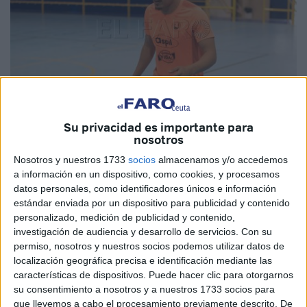
Su privacidad es importante para
nosotros
Imagen de archivo
Nosotros y nuestros 1733
socios
almacenamos y/o accedemos
a información en un dispositivo, como cookies, y procesamos
datos personales, como identificadores únicos e información
estándar enviada por un dispositivo para publicidad y contenido
El jugador ceutí del Palma Futsal Hamza Maimón ha sido
personalizado, medición de publicidad y contenido,
convocado por cuarta vez por el seleccionador nacional de
investigación de audiencia y desarrollo de servicios.
Con su
Marruecos para una concentración, de cara al próximo
permiso, nosotros y nuestros socios podemos utilizar datos de
mundial de
fútbol sala.
localización geográfica precisa e identificación mediante las
características de dispositivos. Puede hacer clic para otorgarnos
La primera vez que el jugador del Palma Futsal fue
su consentimiento a nosotros y a nuestros 1733 socios para
que llevemos a cabo el procesamiento previamente descrito. De