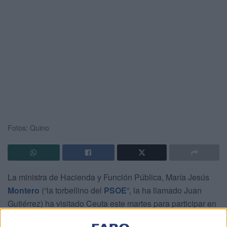
Fotos: Quino
La ministra de Hacienda y Función Pública, María Jesús
Montero
(“la torbellino del
PSOE
”, la ha llamado Juan
Gutiérrez) ha visitado Ceuta este martes para participar en
la presentación oficial en el Hotel Ulises de la lista con la