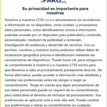
que el PSOE está convencido de que se hará con las
riendas de la Ciudad Autónoma tras las
elecciones
del
Su privacidad es importante para
nosotros
próximo 28 de mayo.
Nosotros y nuestros 1733
socios
almacenamos y/o accedemos
Aclamado al grito de “¡presidente, presidente!” y de “¡viva
a información en un dispositivo, como cookies, y procesamos
Juan!”, Gutiérrez se ha dado un nuevo baño de vítores a
datos personales, como identificadores únicos e información
estándar enviada por un dispositivo para publicidad y contenido
diez días del inicio de la campaña.
personalizado, medición de publicidad y contenido,
investigación de audiencia y desarrollo de servicios.
Con su
El acto se ha desarrollado en un salón abarrotado en el
permiso, nosotros y nuestros socios podemos utilizar datos de
que se habían colocado 200 sillas que resultaron pocas
localización geográfica precisa e identificación mediante las
para los enfervorecidos asistentes, entre ellos los máximos
características de dispositivos. Puede hacer clic para otorgarnos
responsables de la Cámara de Comercio y empresarios
su consentimiento a nosotros y a nuestros 1733 socios para
que llevemos a cabo el procesamiento previamente descrito. De
como los propietarios del Grupo Makerel, que también
forma alternativa, puede acceder a información más detallada y
ocuparon un lugar destacado en la puesta de largo de la
cambiar sus preferencias antes de otorgar o negar su
lista del PP.
consentimiento.
Tenga en cuenta que algún procesamiento de
sus datos personales puede no requerir de su consentimiento,
“Ya les gustaría a más de uno tener nuestra capacidad de
pero usted tiene el derecho de rechazar tal procesamiento. Sus
convocatoria en este camino del cambio más unidos que
preferencias se aplicarán solo a este sitio web. Puede cambiar
nunca y con el PSOE detrás de nosotros, con un Gobierno
sus preferencias o retirar su consentimiento en cualquier