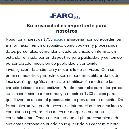
nuevo curso
.
Una de las opciones más habituales es
apuntarse a un gimnasio
o centro deportivo.
Su privacidad es importante para
Sin embargo, la
Asociación Española de
nosotros
Consumidores
recuerda que la
falta de información
Nosotros y nuestros 1733
socios
almacenamos y/o accedemos
en materia de consumo
puede provocar problemas
a información en un dispositivo, como cookies, y procesamos
posteriores
y, por ello, ha lanzado una
guía con
datos personales, como identificadores únicos e información
recomendaciones
para quienes estén pensando en
estándar enviada por un dispositivo para publicidad y contenido
personalizado, medición de publicidad y contenido,
contratar estos servicios y elegir aquel que
se adapta
investigación de audiencia y desarrollo de servicios.
Con su
mejor a sus necesidades
.
permiso, nosotros y nuestros socios podemos utilizar datos de
localización geográfica precisa e identificación mediante las
A continuación,
el decálogo de consejos
de la
características de dispositivos. Puede hacer clic para otorgarnos
asociación para
evitar sorpresas en la matrícula de
su consentimiento a nosotros y a nuestros 1733 socios para
septiembre
:
que llevemos a cabo el procesamiento previamente descrito. De
forma alternativa, puede acceder a información más detallada y
Comparar precios y servicios antes
cambiar sus preferencias antes de otorgar o negar su
consentimiento.
Tenga en cuenta que algún procesamiento de
de decidir
sus datos personales puede no requerir de su consentimiento,