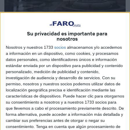
Su privacidad es importante para
nosotros
Se viene hablando mucho sobre la composición del
Nosotros y nuestros 1733
socios
almacenamos y/o accedemos
Gobierno y de su estructura, al igual que de la incapacidad
a información en un dispositivo, como cookies, y procesamos
que tienen los grupo políticos de llegar a un acuerdo en
datos personales, como identificadores únicos e información
estándar enviada por un dispositivo para publicidad y contenido
relación con el tema del número de asesores. Partiendo
personalizado, medición de publicidad y contenido,
del primero de los apartados hay que destacar que
investigación de audiencia y desarrollo de servicios.
Con su
algunas formaciones políticas pueden hacer demagogia y
permiso, nosotros y nuestros socios podemos utilizar datos de
decir que les parece un equipo de gobierno
localización geográfica precisa e identificación mediante las
características de dispositivos. Puede hacer clic para otorgarnos
sobredimensionado. Pero les guste o no a estos partidos
su consentimiento a nosotros y a nuestros 1733 socios para
políticos, Ceuta es una autonomía, con más o menos
que llevemos a cabo el procesamiento previamente descrito. De
competencias, pero una autonomía y hace faltar estar
forma alternativa, puede acceder a información más detallada y
presente en Madrid en las distintas reuniones y viajar para
cambiar sus preferencias antes de otorgar o negar su
consentimiento.
Tenga en cuenta que algún procesamiento de
entrevistarse con los representantes de los Ministerios.