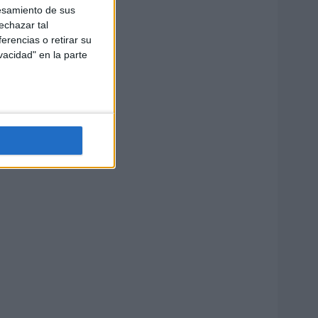
esamiento de sus
echazar tal
erencias o retirar su
vacidad" en la parte