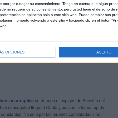
e otorgar o negar su consentimiento.
Tenga en cuenta que algún proc
de no requerir de su consentimiento, pero usted tiene el derecho de r
referencias se aplicarán solo a este sitio web. Puede cambiar sus pref
alquier momento volviendo a este sitio y haciendo clic en el botón "Pri
 web.
ÁS OPCIONES
ACEPTO
dores marroquíes
bordeando el espigón de Benzú o del
 han conseguido llegar a Ceuta y buscan la forma rápida
n constantes. No solo por las muertes constatadas sino