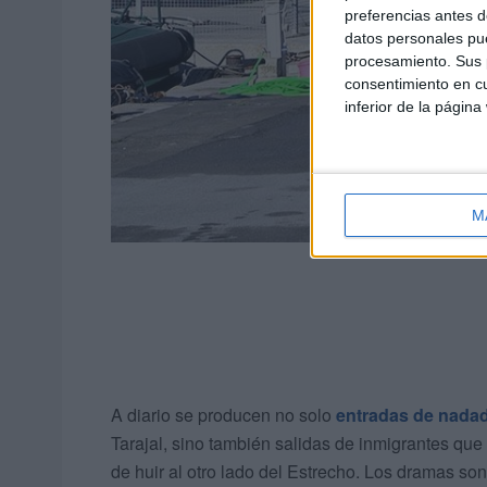
preferencias antes d
datos personales pue
procesamiento. Sus p
consentimiento en cu
inferior de la página
M
A diario se producen no solo
entradas de nada
Tarajal, sino también salidas de inmigrantes que
de huir al otro lado del Estrecho. Los dramas so