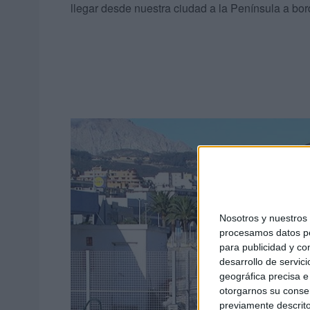
llegar desde nuestra ciudad a la Península a b
Nosotros y nuestro
procesamos datos per
para publicidad y co
desarrollo de servici
geográfica precisa e 
otorgarnos su conse
previamente descrito