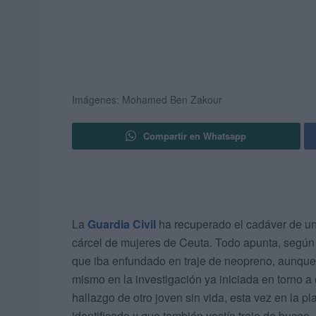
Imágenes: Mohamed Ben Zakour
Compartir en Whatsapp
La
Guardia Civil
ha recuperado el cadáver de un
cárcel de mujeres de Ceuta. Todo apunta, según l
que iba enfundado en traje de neopreno, aunque l
mismo en la investigación ya iniciada en torno a
hallazgo de otro joven sin vida, esta vez en la p
identificado y que también vestía traje de buceo.