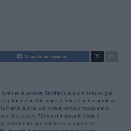
Compartir en Facebook
 joven en la zona del
Sarchal
, a la altura de la antigua
os primeros indicios, a que se trata de un inmigrante ya
a Policía Judicial del Instituto Armado trabaja ahora
 este triste suceso. 72 horas han pasado desde el
laya de la Ribera, que todavía no ha podido ser
 Es, sin duda, la semana más trágica en el mar.