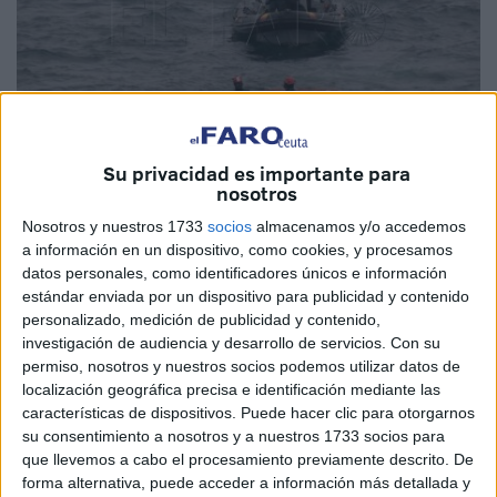
Su privacidad es importante para
Imagen de archivo
nosotros
Nosotros y nuestros 1733
socios
almacenamos y/o accedemos
a información en un dispositivo, como cookies, y procesamos
datos personales, como identificadores únicos e información
La
Guardia Civil
ha recuperado este sábado el
cuerpo de
estándar enviada por un dispositivo para publicidad y contenido
un joven sin vida
a la altura del
espigón del Tarajal
.
personalizado, medición de publicidad y contenido,
investigación de audiencia y desarrollo de servicios.
Con su
Según los datos comunicados por la Comandancia de
permiso, nosotros y nuestros socios podemos utilizar datos de
Ceuta, se trata de un
joven marroquí y adulto
, que
no
localización geográfica precisa e identificación mediante las
llevaba traje de neopreno
ni tampoco otro equipamiento.
características de dispositivos. Puede hacer clic para otorgarnos
su consentimiento a nosotros y a nuestros 1733 socios para
Es el
primer
cadáver de un inmigrante
localizado este
que llevemos a cabo el procesamiento previamente descrito. De
2026
, después de que el año pasado se cerrara con un
forma alternativa, puede acceder a información más detallada y