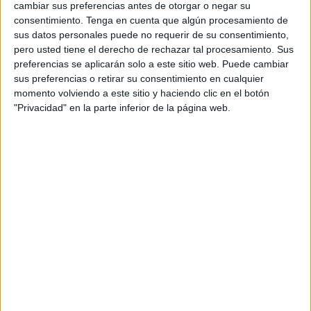
cambiar sus preferencias antes de otorgar o negar su
balance de 46 muertos, en el año más trágico de todos.
consentimiento.
Tenga en cuenta que algún procesamiento de
sus datos personales puede no requerir de su consentimiento,
El
Servicio Marítimo
ha localizado el cuerpo en la zona
pero usted tiene el derecho de rechazar tal procesamiento. Sus
próxima a la frontera entre España y Marruecos, siendo
preferencias se aplicarán solo a este sitio web. Puede cambiar
activados los GEAS para tramitarse el posterior traslado
sus preferencias o retirar su consentimiento en cualquier
del cadáver a la base ubicada en el puerto pesquero.
momento volviendo a este sitio y haciendo clic en el botón
"Privacidad" en la parte inferior de la página web.
Activación de la Policía Judicial de la
Guardia Civil para el reconocimiento
del cuerpo
Los componentes de la
Policía Judicial adscritos al
Laboratorio de Criminalística
han sido activados para
iniciar
la oportuna investigación
en torno a este cadáver,
es decir, averiguar si puede portar cualquier documento
que ayude a saber quién era.