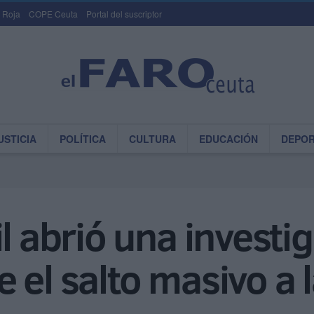
 Roja
COPE Ceuta
Portal del suscriptor
USTICIA
POLÍTICA
CULTURA
EDUCACIÓN
DEPO
il abrió una invest
el salto masivo a l