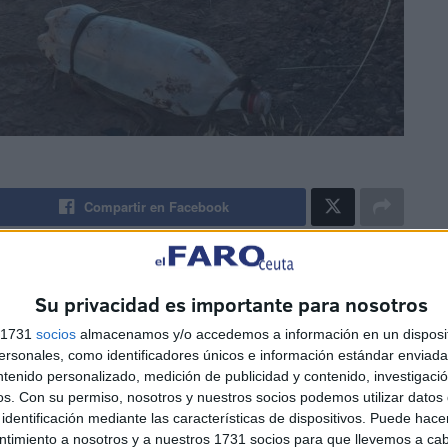
Compartir en Facebook
ás producirse el
salto del pasado 26 de julio
, actuando
esclarecimiento de los hechos más si cabe al haberse
Su privacidad es importante para nosotros
 los propios subsaharianos como en la Guardia Civil,
s 1731
socios
almacenamos y/o accedemos a información en un disposit
entado.
sonales, como identificadores únicos e información estándar enviada 
ntenido personalizado, medición de publicidad y contenido, investigaci
os.
Con su permiso, nosotros y nuestros socios podemos utilizar datos 
ación rutinaria y protocolaria que se desarrolla siempre,
identificación mediante las características de dispositivos. Puede hacer
el Juzgado que entiende de esta causa que es el que
ntimiento a nosotros y a nuestros 1731 socios para que llevemos a ca