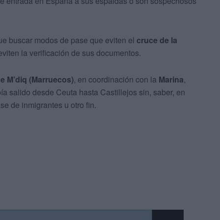
e entrada en España a sus espaldas o son sospechosos
que buscar modos de pase que eviten el
cruce de la
viten la verificación de sus documentos.
e M’diq (Marruecos)
, en coordinación con la
Marina
,
a salido desde Ceuta hasta Castillejos sin, saber, en
e de inmigrantes u otro fin.