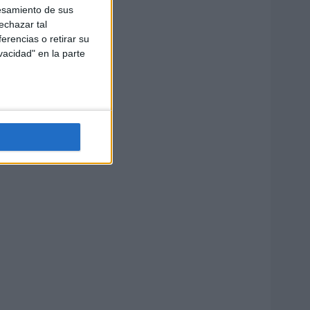
esamiento de sus
echazar tal
erencias o retirar su
vacidad" en la parte