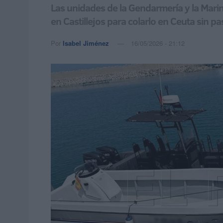
Las unidades de la Gendarmería y la Marin
en Castillejos para colarlo en Ceuta sin pa
Por
Isabel Jiménez
16/05/2026 - 21:12