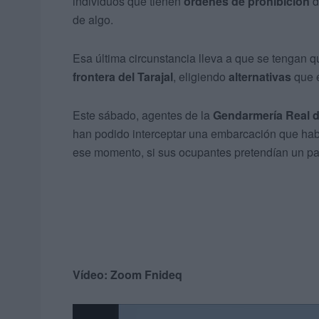
individuos que tienen
órdenes de prohibición
d
de algo.
Esa última circunstancia lleva a que se tengan 
frontera del Tarajal
, eligiendo
alternativas
que e
Este sábado, agentes de la
Gendarmería Real d
han podido interceptar una embarcación que habí
ese momento, si sus ocupantes pretendían un pas
Vídeo: Zoom Fnideq