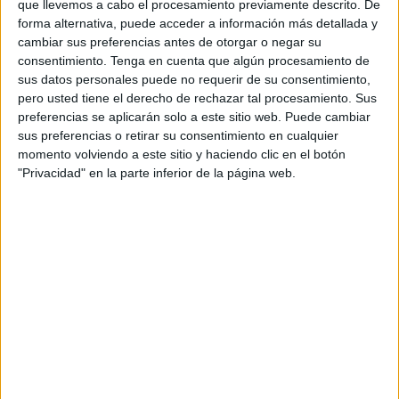
que llevemos a cabo el procesamiento previamente descrito. De
marroquí.
forma alternativa, puede acceder a información más detallada y
cambiar sus preferencias antes de otorgar o negar su
Uno de los individuos, de Ceuta, ha sido detenido por un
consentimiento.
Tenga en cuenta que algún procesamiento de
presunto delito contra los derechos de las personas como
sus datos personales puede no requerir de su consentimiento,
pero usted tiene el derecho de rechazar tal procesamiento. Sus
patrón de la lancha y los otros cuatro han sido rescatados
preferencias se aplicarán solo a este sitio web. Puede cambiar
y trasladados a la ciudad autónoma.
sus preferencias o retirar su consentimiento en cualquier
momento volviendo a este sitio y haciendo clic en el botón
Según han indicado fuentes de la Comandancia local de
"Privacidad" en la parte inferior de la página web.
la Benemérita, los sistemas de control de la navegación en
el
Estrecho de Gibraltar
que gestiona el Instituto Armado
detectaron prácticamente desde que se echaba al mar una
embarcación susceptible de intentar trasladar
irregularmente personas desde la costa norte del país
vecino al litoral andaluz.
Tras efectuar el preceptivo seguimiento de su rumbo, una
embarcación del Servicio Marítimo de la Guardia Civil de
Ceuta se dirigió a su encuentro, algo que logró a alrededor