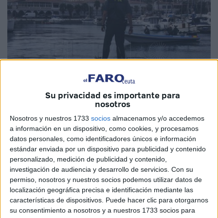
Su privacidad es importante para
nosotros
Nosotros y nuestros 1733
socios
almacenamos y/o accedemos
a información en un dispositivo, como cookies, y procesamos
Imagen de archivo
datos personales, como identificadores únicos e información
estándar enviada por un dispositivo para publicidad y contenido
personalizado, medición de publicidad y contenido,
investigación de audiencia y desarrollo de servicios.
Con su
El Servicio Marítimo de la
Guardia Civil
de Ceuta ha
permiso, nosotros y nuestros socios podemos utilizar datos de
localización geográfica precisa e identificación mediante las
interceptado cerca de la medianoche de este domingo a
características de dispositivos. Puede hacer clic para otorgarnos
este lunes una
embarcación neumática
en la que
su consentimiento a nosotros y a nuestros 1733 socios para
viajaban cinco personas, cuatro de ellas de nacionalidad