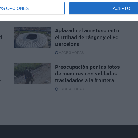
Disparos en el Príncipe y un
herido por arma blanca
ÁS OPCIONES
ACEPTO
HACE 2 HORAS
Aplazado el amistoso entre
d
el Ittihad de Tánger y el FC
Barcelona
HACE 3 HORAS
Preocupación por las fotos
de menores con soldados
e
trasladados a la frontera
HACE 4 HORAS