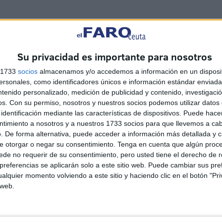
 a dos inmigrantes en la carretera, que emprendían
brían entrado en vehículos. Durante la última semana,
Su privacidad es importante para nosotros
es, siendo todos ellos protagonistas de entradas en
s 1733
socios
almacenamos y/o accedemos a información en un disposit
dos bien porque llegaron por sus propios medios a
sonales, como identificadores únicos e información estándar enviada 
os en la calle.
ntenido personalizado, medición de publicidad y contenido, investigaci
os.
Con su permiso, nosotros y nuestros socios podemos utilizar datos 
identificación mediante las características de dispositivos. Puede hacer
ntimiento a nosotros y a nuestros 1733 socios para que llevemos a ca
. De forma alternativa, puede acceder a información más detallada y 
e otorgar o negar su consentimiento.
Tenga en cuenta que algún proc
de no requerir de su consentimiento, pero usted tiene el derecho de r
referencias se aplicarán solo a este sitio web. Puede cambiar sus pref
alquier momento volviendo a este sitio y haciendo clic en el botón "Pri
 web.