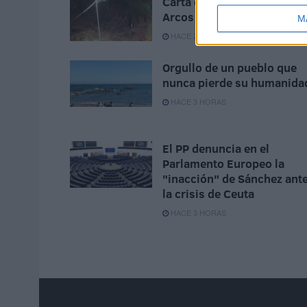
Carta de los vecinos de
Arcos Quebrados
M
HACE 2 HORAS
Orgullo de un pueblo que
nunca pierde su humanida
HACE 3 HORAS
El PP denuncia en el
Parlamento Europeo la
"inacción" de Sánchez ant
la crisis de Ceuta
HACE 3 HORAS