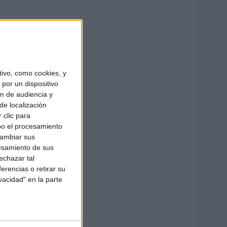
ivo, como cookies, y
por un dispositivo
ón de audiencia y
de localización
 clic para
bo el procesamiento
cambiar sus
esamiento de sus
echazar tal
erencias o retirar su
vacidad" en la parte