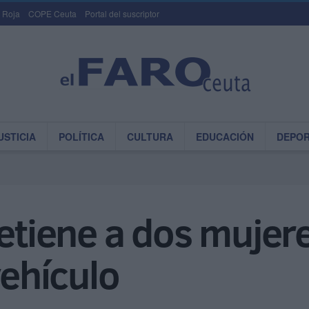
 Roja
COPE Ceuta
Portal del suscriptor
USTICIA
POLÍTICA
CULTURA
EDUCACIÓN
DEPO
detiene a dos mujere
vehículo