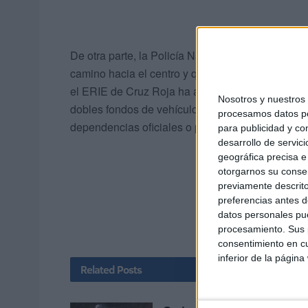
De otra parte, la Policía Nacional encontró ayer
camino hacia el centro y que presumiblemente ha
el ERIE de Cruz Roja ha atendido a 19 inmigrant
Nosotros y nuestro
dobles fondos de vehículos y que fueron detecta
procesamos datos per
dependencias oficiales o porque fueron encontrad
para publicidad y co
desarrollo de servici
geográfica precisa e 
otorgarnos su conse
previamente descrito
preferencias antes d
datos personales pue
procesamiento. Sus p
consentimiento en cu
inferior de la página
Related
Posts