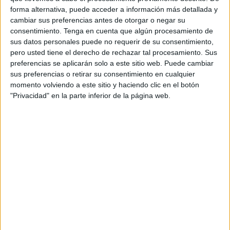
La intervención tuvo lugar durante la tarde, cuando se
forma alternativa, puede acceder a información más detallada y
cambiar sus preferencias antes de otorgar o negar su
recibió la alerta de la salida de una
embarcación
consentimiento.
Tenga en cuenta que algún procesamiento de
recreativa
dotada con un motor que había generado
sus datos personales puede no requerir de su consentimiento,
sospechosas. Había partido de la zona de
Calamocarro
pero usted tiene el derecho de rechazar tal procesamiento. Sus
en dirección a la Península. Al ser abordada por la
preferencias se aplicarán solo a este sitio web. Puede cambiar
sus preferencias o retirar su consentimiento en cualquier
Benemérita, el patrón no opuso resistencia alguna a su
momento volviendo a este sitio y haciendo clic en el botón
registro y posterior detención.
"Privacidad" en la parte inferior de la página web.
Los inmigrantes ocupaban la cabinada de fibra, dotada de
un motor de 115 caballos. Algunos estaban a la vista, otros
más ocultos. El patrón, que es mayor de edad, no intentó
darse a la fuga en ningún momento y, viéndose
sorprendido, quedó a expensas de su interceptación por
parte de los agentes intervinientes.
Esta intervención se suma a las
llevadas a cabo en la lucha contra el