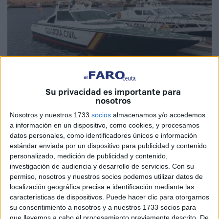
Su privacidad es importante para
Imagen de archivo
nosotros
Nosotros y nuestros 1733
socios
almacenamos y/o accedemos
a información en un dispositivo, como cookies, y procesamos
datos personales, como identificadores únicos e información
La
Guardia Civil
detuvo este jueves a un vecino de Ceuta
estándar enviada por un dispositivo para publicidad y contenido
personalizado, medición de publicidad y contenido,
cuando intentaba el pase de 5 inmigrantes marroquíes y
investigación de audiencia y desarrollo de servicios.
Con su
adultos a las costas peninsulares. Cuando el Servicio
permiso, nosotros y nuestros socios podemos utilizar datos de
Marítimo interceptó la embarcación ya estaba cerca de
localización geográfica precisa e identificación mediante las
Algeciras
, tal y como han confirmado fuentes consultadas
características de dispositivos. Puede hacer clic para otorgarnos
por
El Faro
.
su consentimiento a nosotros y a nuestros 1733 socios para
que llevemos a cabo el procesamiento previamente descrito. De