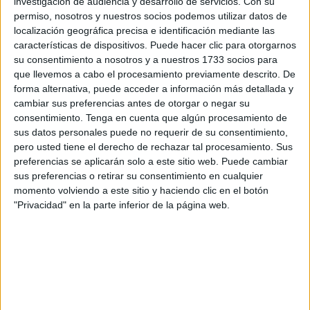
parte del programa de atención humanitaria.
investigación de audiencia y desarrollo de servicios.
Con su
permiso, nosotros y nuestros socios podemos utilizar datos de
Los jóvenes
provienen de diversos puntos como Chad,
localización geográfica precisa e identificación mediante las
características de dispositivos. Puede hacer clic para otorgarnos
Siria o Sudán y ponen rumbo a diferentes centros de
su consentimiento a nosotros y a nuestros 1733 socios para
Andalucía. En sus rostros se mostraba la alegría, también
que llevemos a cabo el procesamiento previamente descrito. De
en las de sus compañeros de centro que acudieron a
forma alternativa, puede acceder a información más detallada y
despedirse de los quienes fueron por unos meses su
cambiar sus preferencias antes de otorgar o negar su
consentimiento.
Tenga en cuenta que algún procesamiento de
familia.
sus datos personales puede no requerir de su consentimiento,
pero usted tiene el derecho de rechazar tal procesamiento. Sus
Son chicos ambiciosos con grandes aspiraciones, como
preferencias se aplicarán solo a este sitio web. Puede cambiar
es el caso de Hamed Brahim, joven sirio que ha
sus preferencias o retirar su consentimiento en cualquier
permanecido cuatro meses en Ceuta y que desea
momento volviendo a este sitio y haciendo clic en el botón
establecerse en un futuro en Alemania desempeñando el
"Privacidad" en la parte inferior de la página web.
oficio de cocinero. Marcha acompañado de su hermano,
Amar, que también se encontraba en la ciudad y que
desea seguir estudiando.
Con ellos ha ido otro compatriota sirio que quiere ir a
Bélgica para trabajar en el mundo de la construcción.