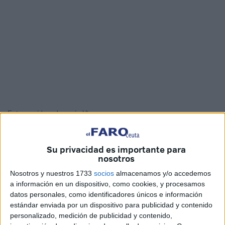
Fotos y vídeo: Joaquín Viera
Su privacidad es importante para
nosotros
Catorce residentes del Centro de Estancia Temporal de
Nosotros y nuestros 1733
socios
almacenamos y/o accedemos
Inmigrantes
(CETI)
de Ceuta
han puesto rumbo a la
a información en un dispositivo, como cookies, y procesamos
Península
este viernes en busca de un sueño, ese que no
datos personales, como identificadores únicos e información
puede cumplirse en sus países de origen caracterizados
estándar enviada por un dispositivo para publicidad y contenido
por su falta de libertad y oportunidades. Todos forman
personalizado, medición de publicidad y contenido,