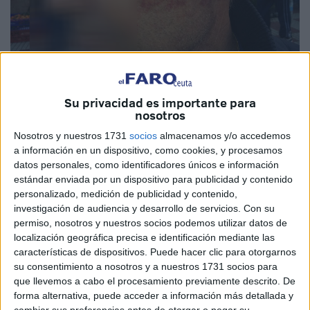
Imagen de la agresión que sufrió el taxista, de la que aún le
queda un hematoma.
Cedida
Su privacidad es importante para
nosotros
Nosotros y nuestros 1731
socios
almacenamos y/o accedemos
a información en un dispositivo, como cookies, y procesamos
datos personales, como identificadores únicos e información
Un conductor se apeó del coche y le
estándar enviada por un dispositivo para publicidad y contenido
propinó un puñetazo. El juicio quedó visto
personalizado, medición de publicidad y contenido,
investigación de audiencia y desarrollo de servicios.
Con su
para sentencia
permiso, nosotros y nuestros socios podemos utilizar datos de
localización geográfica precisa e identificación mediante las
El gremio del taxi manifestó ayer su rechazo a la agresión
características de dispositivos. Puede hacer clic para otorgarnos
su consentimiento a nosotros y a nuestros 1731 socios para
sufrida el pasado sábado por un compañero al que le
que llevemos a cabo el procesamiento previamente descrito. De
propinaron un puñetazo del que aún tiene secuelas. La
forma alternativa, puede acceder a información más detallada y
víctima explicó a El Faro que a las 19:30 horas del pasado
cambiar sus preferencias antes de otorgar o negar su