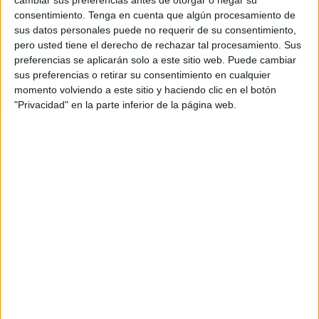
sábado iba circulando por la avenida Ejército Español,
consentimiento.
Tenga en cuenta que algún procesamiento de
sus datos personales puede no requerir de su consentimiento,
cuando otro vehículo comenzó a tocarle el claxon
pero usted tiene el derecho de rechazar tal procesamiento. Sus
insistentemente.
preferencias se aplicarán solo a este sitio web. Puede cambiar
sus preferencias o retirar su consentimiento en cualquier
El conductor señala que, dado que no había mucha
momento volviendo a este sitio y haciendo clic en el botón
circulación, cambió de carril, cuando comenzó a escuchar
"Privacidad" en la parte inferior de la página web.
el claxon insistente del vehículo que le seguía. Al llegar a
la siguiente rotonda el vehículo en cuestión “se cruzó” de
tal manera que el taxista no podría seguir circulando.
Siempre según la versión de la víctima, entre gritos y
reproches el conductor se bajó de su vehículo y comenzó
a dar golpes al capó del taxi. “Abrí la puerta para bajarme y
hablar con él, pero me dio un puñetazo y me desplomé”,
explicó.
Cuando logró volver a levantarse, numerosos ciudadanos,
testigos de lo ocurrido fueron a auxiliarse y llamaron al