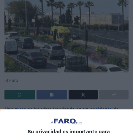
El Faro
Una
moto
se ha visto implicada en un
accidente de
tráfico
de gravedad que ha ocurrido a primera hora de
esta tarde en pleno
desdoblamiento
, en mitad del puente,
Su privacidad es importante para
en Ceuta.