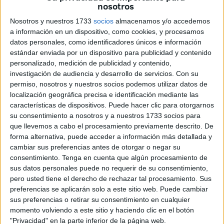
nosotros
La Policía Local ha tenido que cortar el tráfico
en
Nosotros y nuestros 1733
socios
almacenamos y/o accedemos
dirección desde la rotonda del Poblado Marinero hacia el
a información en un dispositivo, como cookies, y procesamos
datos personales, como identificadores únicos e información
muelle de España.
Los dos carriles han quedado
estándar enviada por un dispositivo para publicidad y contenido
bloqueados
por lo que los vehículos han tenido que
personalizado, medición de publicidad y contenido,
circular por el lado contrario.
investigación de audiencia y desarrollo de servicios.
Con su
permiso, nosotros y nuestros socios podemos utilizar datos de
localización geográfica precisa e identificación mediante las
características de dispositivos. Puede hacer clic para otorgarnos
su consentimiento a nosotros y a nuestros 1733 socios para
que llevemos a cabo el procesamiento previamente descrito. De
forma alternativa, puede acceder a información más detallada y
cambiar sus preferencias antes de otorgar o negar su
consentimiento.
Tenga en cuenta que algún procesamiento de
sus datos personales puede no requerir de su consentimiento,
pero usted tiene el derecho de rechazar tal procesamiento. Sus
preferencias se aplicarán solo a este sitio web. Puede cambiar
sus preferencias o retirar su consentimiento en cualquier
momento volviendo a este sitio y haciendo clic en el botón
"Privacidad" en la parte inferior de la página web.