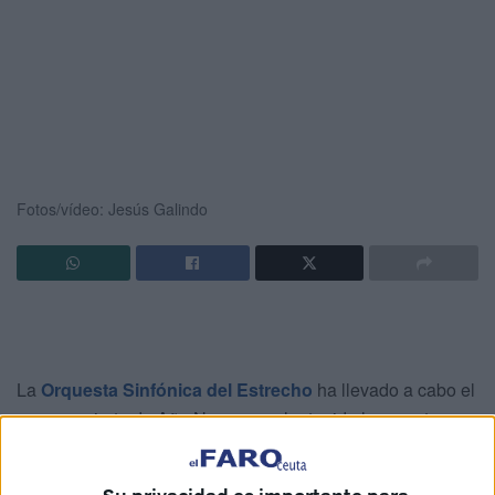
Fotos/vídeo: Jesús Galindo
La
Orquesta Sinfónica del Estrecho
ha llevado a cabo el
gran concierto de Año Nuevo que ha tenido lugar esta
tarde en el Teatro Auditorio del
Revellín
, en Ceuta.
Con una gran asistencia de público han ofrecido distintas