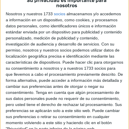
Su privacidad es importante para
nosotros
piezas
musicales
que habían preparado para tan especial
ocasión.
Nosotros y nuestros 1733
socios
almacenamos y/o accedemos
a información en un dispositivo, como cookies, y procesamos
Pero no solo eso, han querido interactuar con el
público
datos personales, como identificadores únicos e información
estándar enviada por un dispositivo para publicidad y contenido
con una broma que en un principio les dejó
personalizado, medición de publicidad y contenido,
desconcertados ya que en el transcurso de una de las
investigación de audiencia y desarrollo de servicios.
Con su
piezas los músicos iban levantándose para abandonar el
permiso, nosotros y nuestros socios podemos utilizar datos de
lugar ante la sorpresa de los presentes.
localización geográfica precisa e identificación mediante las
características de dispositivos. Puede hacer clic para otorgarnos
su consentimiento a nosotros y a nuestros 1733 socios para
que llevemos a cabo el procesamiento previamente descrito. De
forma alternativa, puede acceder a información más detallada y
cambiar sus preferencias antes de otorgar o negar su
consentimiento.
Tenga en cuenta que algún procesamiento de
Era una broma, un enganche preparado dentro de esta
sus datos personales puede no requerir de su consentimiento,
pero usted tiene el derecho de rechazar tal procesamiento. Sus
gran actuación que ha obtenido el aplauso y las risas del
preferencias se aplicarán solo a este sitio web. Puede cambiar
público.
sus preferencias o retirar su consentimiento en cualquier
momento volviendo a este sitio y haciendo clic en el botón
"Privacidad" en la parte inferior de la página web.