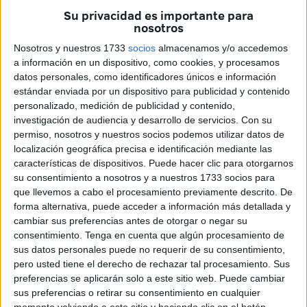
Su privacidad es importante para
nosotros
Nosotros y nuestros 1733
socios
almacenamos y/o accedemos
Imagen de archivo
a información en un dispositivo, como cookies, y procesamos
datos personales, como identificadores únicos e información
estándar enviada por un dispositivo para publicidad y contenido
personalizado, medición de publicidad y contenido,
Este año, durante la Feria de Ceuta, sufrí una agresión y
investigación de audiencia y desarrollo de servicios.
Con su
permiso, nosotros y nuestros socios podemos utilizar datos de
quiero expresar públicamente mi más profundo
localización geográfica precisa e identificación mediante las
agradecimiento a dos agentes de la Policía Local de
características de dispositivos. Puede hacer clic para otorgarnos
Ceuta.
su consentimiento a nosotros y a nuestros 1733 socios para
que llevemos a cabo el procesamiento previamente descrito. De
Estos agentes, que se encontraban realizando un servicio
forma alternativa, puede acceder a información más detallada y
extraordinario con motivo de la feria, estuvieron presentes
cambiar sus preferencias antes de otorgar o negar su
consentimiento.
Tenga en cuenta que algún procesamiento de
en el momento exacto de la reyerta e intervinieron con
sus datos personales puede no requerir de su consentimiento,
rapidez y eficacia.
pero usted tiene el derecho de rechazar tal procesamiento. Sus
preferencias se aplicarán solo a este sitio web. Puede cambiar
No solo lograron controlar la situación, sino que también
sus preferencias o retirar su consentimiento en cualquier
gestionaron de inmediato la llamada al 061 para mi