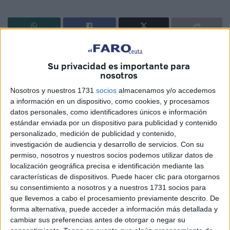
Escribir es como una doncella que va a la bañera. Desea
estar limpia. Oler como una princesa. Estar guapa para ser
Su privacidad es importante para
nosotros
señalada.
Nosotros y nuestros 1731
socios
almacenamos y/o accedemos
Y mientras ella orgullosa sueña con el futuro. Ese tan
a información en un dispositivo, como cookies, y procesamos
incierto que su propio yo le dice al oído: Eres hermosa,
datos personales, como identificadores únicos e información
estándar enviada por un dispositivo para publicidad y contenido
hueles bien, estás en el cartel de todos los hombres.
personalizado, medición de publicidad y contenido,
investigación de audiencia y desarrollo de servicios.
Con su
Pero sigue preparándose para ser las mejor entre todas
permiso, nosotros y nuestros socios podemos utilizar datos de
las mujeres. Eso es ser precavida y no dejar las
localización geográfica precisa e identificación mediante las
improvisaciones para el mañana. El hoy es lo esencial.
características de dispositivos. Puede hacer clic para otorgarnos
su consentimiento a nosotros y a nuestros 1731 socios para
Y yo debo de estar siempre prevenido para no caer en ese
que llevemos a cabo el procesamiento previamente descrito. De
olvido.
forma alternativa, puede acceder a información más detallada y
cambiar sus preferencias antes de otorgar o negar su