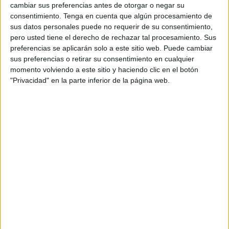
decadencia estructural conocida y reiteradamente
cambiar sus preferencias antes de otorgar o negar su
consentimiento.
Tenga en cuenta que algún procesamiento de
advertida.
sus datos personales puede no requerir de su consentimiento,
pero usted tiene el derecho de rechazar tal procesamiento. Sus
"La Policía de Ceuta, esquivando la
preferencias se aplicarán solo a este sitio web. Puede cambiar
sus preferencias o retirar su consentimiento en cualquier
gota"
momento volviendo a este sitio y haciendo clic en el botón
"Privacidad" en la parte inferior de la página web.
Bajo este lema, las organizaciones representativas de la
Policía Nacional en Ceuta (CEP, UFP, SUP, JUPOL y EYA)
que aglutinan al 95 % de la afiliación en la ciudad
autónoma, han anunciado que
se sitúan “en pie de
guerra” contra la Jefatura Superior de Policía
y, por
extensión, contra el Ministerio del Interior y el Gobierno.
Los sindicatos denuncian la ausencia de inversiones que
garanticen el normal funcionamiento de los servicios
policiales y consideran que permitir que los agentes
trabajen en estas condiciones supone “una
falta de