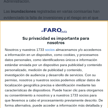
Administración.
Las
inundaciones
registradas en varias comisarías han
evidenciado la falta de inversiones y el riesgo en el que
trabajan a diario los policías.
Los daños se han producido en diferentes edificios, entre
Su privacidad es importante para
ellos
la
Jefatura Superior de Policía
, las dependencias
nosotros
de la Frontera y la comisaría de San Juan de Dios
.
Nosotros y nuestros 1733
socios
almacenamos y/o accedemos
a información en un dispositivo, como cookies, y procesamos
Despachos, vestuarios y zonas de trabajo se han visto
datos personales, como identificadores únicos e información
anegados por el agua, obligando a los agentes a
estándar enviada por un dispositivo para publicidad y contenido
desempeñar sus funciones en condiciones que califican
personalizado, medición de publicidad y contenido,
de
“inadmisibles”.
investigación de audiencia y desarrollo de servicios.
Con su
permiso, nosotros y nuestros socios podemos utilizar datos de
Las organizaciones sindicales aseguran que esta
localización geográfica precisa e identificación mediante las
características de dispositivos. Puede hacer clic para otorgarnos
situación no es puntual, sino el resultado de
años de falta
su consentimiento a nosotros y a nuestros 1733 socios para
de mantenimiento e inversión
. Según denuncian, el
que llevemos a cabo el procesamiento previamente descrito. De
temporal solo ha sido “la gota que colma el vaso” de una
forma alternativa, puede acceder a información más detallada y